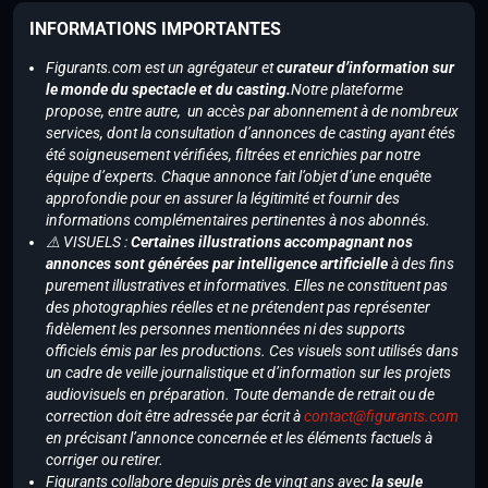
INFORMATIONS IMPORTANTES
Figurants.com est un agrégateur et
curateur d’information sur
le monde du spectacle et du casting.
Notre plateforme
propose, entre autre, un accès par abonnement à de nombreux
services, dont la consultation d’annonces de casting ayant étés
été soigneusement vérifiées, filtrées et enrichies par notre
équipe d’experts. Chaque annonce fait l’objet d’une enquête
approfondie pour en assurer la légitimité et fournir des
informations complémentaires pertinentes à nos abonnés.
⚠️ VISUELS :
Certaines illustrations accompagnant nos
annonces sont générées par intelligence artificielle
à des fins
purement illustratives et informatives. Elles ne constituent pas
des photographies réelles et ne prétendent pas représenter
fidèlement les personnes mentionnées ni des supports
officiels émis par les productions. Ces visuels sont utilisés dans
un cadre de veille journalistique et d’information sur les projets
audiovisuels en préparation. Toute demande de retrait ou de
correction doit être adressée par écrit à
contact@figurants.com
en précisant l’annonce concernée et les éléments factuels à
corriger ou retirer.
Figurants collabore depuis près de vingt ans avec
la seule