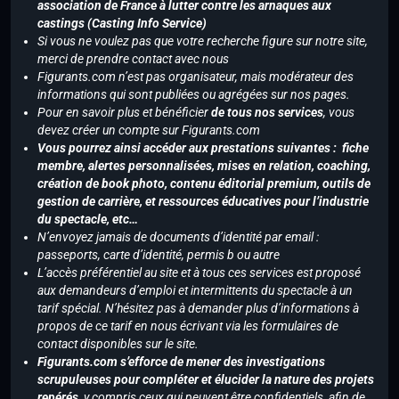
association de France à lutter contre les arnaques aux
castings (Casting Info Service)
Si vous ne voulez pas que votre recherche figure sur notre site,
merci de prendre contact avec nous
Figurants.com n’est pas organisateur, mais modérateur des
informations qui sont publiées ou agrégées sur nos pages.
Pour en savoir plus et bénéficier
de tous nos services
, vous
devez créer un compte sur Figurants.com
Vous pourrez ainsi accéder aux prestations suivantes : fiche
membre, alertes personnalisées, mises en relation, coaching,
création de book photo, contenu éditorial premium, outils de
gestion de carrière, et ressources éducatives pour l’industrie
du spectacle, etc…
N’envoyez jamais de documents d’identité par email :
passeports, carte d’identité, permis b ou autre
L’accès préférentiel au site et à tous ces services est proposé
aux demandeurs d’emploi et intermittents du spectacle à un
tarif spécial. N’hésitez pas à demander plus d’informations à
propos de ce tarif en nous écrivant via les formulaires de
contact disponibles sur le site.
Figurants.com s’efforce de mener des investigations
scrupuleuses pour compléter et élucider la nature des projets
repérés,
y compris ceux qui peuvent être confidentiels, afin de