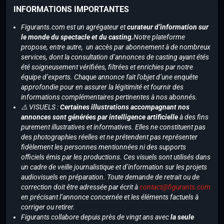
INFORMATIONS IMPORTANTES
Figurants.com est un agrégateur et
curateur d’information sur
le monde du spectacle et du casting.
Notre plateforme
propose, entre autre, un accès par abonnement à de nombreux
services, dont la consultation d’annonces de casting ayant étés
été soigneusement vérifiées, filtrées et enrichies par notre
équipe d’experts. Chaque annonce fait l’objet d’une enquête
approfondie pour en assurer la légitimité et fournir des
informations complémentaires pertinentes à nos abonnés.
⚠️ VISUELS :
Certaines illustrations accompagnant nos
annonces sont générées par intelligence artificielle
à des fins
purement illustratives et informatives. Elles ne constituent pas
des photographies réelles et ne prétendent pas représenter
fidèlement les personnes mentionnées ni des supports
officiels émis par les productions. Ces visuels sont utilisés dans
un cadre de veille journalistique et d’information sur les projets
audiovisuels en préparation. Toute demande de retrait ou de
correction doit être adressée par écrit à
contact@figurants.com
en précisant l’annonce concernée et les éléments factuels à
corriger ou retirer.
Figurants collabore depuis près de vingt ans avec
la seule