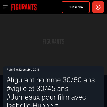
Divers
S’inscrire
Actualités
ANNONCER
FAQ
S’inscrire
CONNEXION
Publié le 22 octobre 2018
#figurant homme 30/50 ans
#vigile et 30/45 ans
#Jumeaux pour film avec
Isabelle Huppert