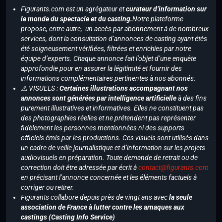
Figurants.com est un agrégateur et
curateur d’information sur
le monde du spectacle et du casting.
Notre plateforme
propose, entre autre, un accès par abonnement à de nombreux
services, dont la consultation d’annonces de casting ayant étés
été soigneusement vérifiées, filtrées et enrichies par notre
équipe d’experts. Chaque annonce fait l’objet d’une enquête
approfondie pour en assurer la légitimité et fournir des
informations complémentaires pertinentes à nos abonnés.
⚠️ VISUELS :
Certaines illustrations accompagnant nos
annonces sont générées par intelligence artificielle
à des fins
purement illustratives et informatives. Elles ne constituent pas
des photographies réelles et ne prétendent pas représenter
fidèlement les personnes mentionnées ni des supports
officiels émis par les productions. Ces visuels sont utilisés dans
un cadre de veille journalistique et d’information sur les projets
audiovisuels en préparation. Toute demande de retrait ou de
correction doit être adressée par écrit à
contact@figurants.com
en précisant l’annonce concernée et les éléments factuels à
corriger ou retirer.
Figurants collabore depuis près de vingt ans avec
la seule
association de France à lutter contre les arnaques aux
castings (Casting Info Service)