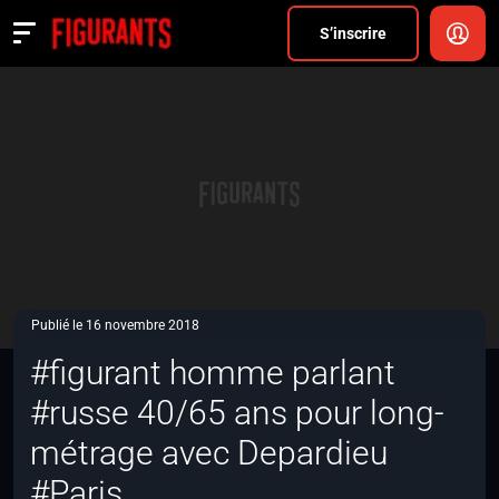
Divers
S’inscrire
Actualités
ANNONCER
FAQ
S’inscrire
CONNEXION
Publié le 16 novembre 2018
#figurant homme parlant
#russe 40/65 ans pour long-
métrage avec Depardieu
#Paris