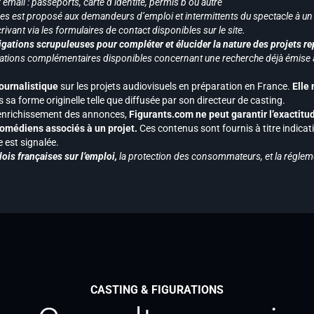
mail : passeports, carte d’identité, permis b ou autre
vices est proposé aux demandeurs d’emploi et intermittents du spectacle à un
ivant via les formulaires de contact disponibles sur le site.
gations scrupuleuses pour compléter et élucider la nature des projets re
ormations complémentaires disponibles concernant une recherche déjà émise a
journalistique
sur les projets audiovisuels en préparation en France.
Elle
 sa forme originelle telle que diffusée par son directeur de casting.
 l’enrichissement des annonces,
Figurants.com ne peut garantir l’exactitu
s comédiens associés à un projet.
Ces contenus sont fournis à titre indicati
est signalée.
ois françaises sur l’emploi,
la protection des consommateurs, et la réglem
CASTING & FIGURATIONS