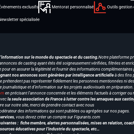
Événements exclusifs
Mentorat personnalisé
Outils gestion 
Newsletter spécialisée
d’information sur le monde du spectacle et du casting.
Notre plateforme p
annonces de casting ayant étés été soigneusement vérifiées, filtrées et enri
e pour en assurer la légitimité et fournir des informations complémentaires
gnant nos annonces sont générées par intelligence artificielle
à des fins 
ne prétendent pas représenter fidèlement les personnes mentionnées ni des 
le journalistique et d’information sur les projets audiovisuels en préparatio
com
en précisant l’annonce concernée et les éléments factuels à corriger ou re
 avec
la seule association de France à lutter contre les arnaques aux castin
re sur notre site, merci de prendre contact avec nous
odérateur des informations qui sont publiées ou agrégées sur nos pages.
services
, vous devez créer un compte sur Figurants.com
uivantes : fiche membre, alertes personnalisées, mises en relation, coac
ssources éducatives pour l’industrie du spectacle, etc…