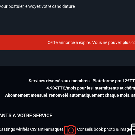
Pour postuler, envoyez votre candidature
Cette annonce a expiré. Vous ne pouvez plus co
Services réservés aux membres | Plateforme pro 12€T
4.90€TTC/mois pour les intermittents et chô
Abonnement mensuel, renouvelé automatiquement chaque mois, san
ANTS À VOTRE SERVICE
Castings vérifiés CIS anti-arnaques
Conseils book photo & image