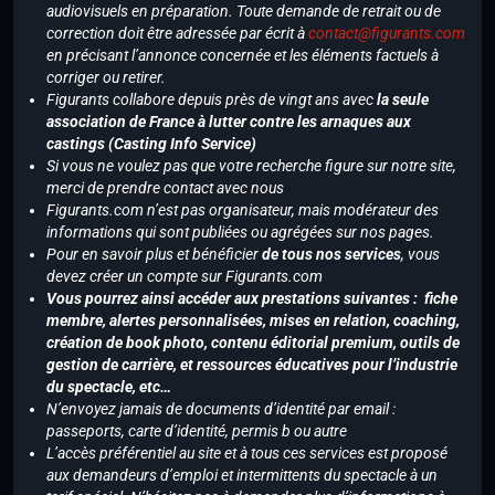
audiovisuels en préparation. Toute demande de retrait ou de
correction doit être adressée par écrit à
contact@figurants.com
en précisant l’annonce concernée et les éléments factuels à
corriger ou retirer.
Figurants collabore depuis près de vingt ans avec
la seule
association de France à lutter contre les arnaques aux
castings (Casting Info Service)
Si vous ne voulez pas que votre recherche figure sur notre site,
merci de prendre contact avec nous
Figurants.com n’est pas organisateur, mais modérateur des
informations qui sont publiées ou agrégées sur nos pages.
Pour en savoir plus et bénéficier
de tous nos services
, vous
devez créer un compte sur Figurants.com
Vous pourrez ainsi accéder aux prestations suivantes : fiche
membre, alertes personnalisées, mises en relation, coaching,
création de book photo, contenu éditorial premium, outils de
gestion de carrière, et ressources éducatives pour l’industrie
du spectacle, etc…
N’envoyez jamais de documents d’identité par email :
passeports, carte d’identité, permis b ou autre
L’accès préférentiel au site et à tous ces services est proposé
aux demandeurs d’emploi et intermittents du spectacle à un