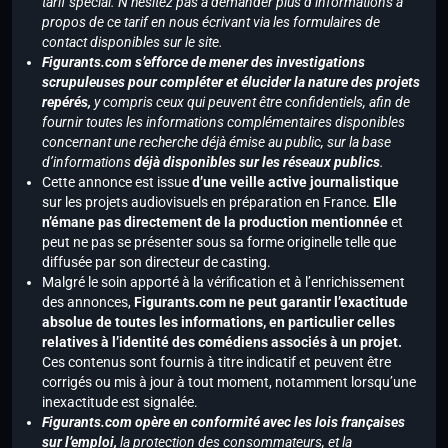
tarif spécial. N’hésitez pas à demander plus d’informations à
propos de ce tarif en nous écrivant via les formulaires de
contact disponibles sur le site.
Figurants.com s’efforce de mener des investigations
scrupuleuses pour compléter et élucider la nature des projets
repérés,
y compris ceux qui peuvent être confidentiels, afin de
fournir toutes les informations complémentaires disponibles
concernant une recherche déjà émise au public, sur la base
d’informations
déjà disponibles sur les réseaux publics
.
Cette annonce est issue
d’une veille active journalistique
sur les projets audiovisuels en préparation en France.
Elle
n’émane pas directement de la production mentionnée
et
peut ne pas se présenter sous sa forme originelle telle que
diffusée par son directeur de casting.
Malgré le soin apporté à la vérification et à l’enrichissement
des annonces,
Figurants.com ne peut garantir l’exactitude
absolue de toutes les informations, en particulier celles
relatives à l’identité des comédiens associés à un projet.
Ces contenus sont fournis à titre indicatif et peuvent être
corrigés ou mis à jour à tout moment, notamment lorsqu’une
inexactitude est signalée.
Figurants.com opère en conformité avec les lois françaises
sur l’emploi,
la protection des consommateurs, et la