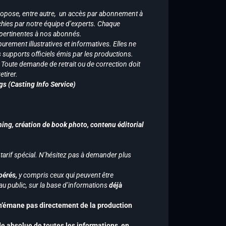
ropose, entre autre, un accès par abonnement à
chies par notre équipe d’experts. Chaque
 pertinentes à nos abonnés.
purement illustratives et informatives. Elles ne
supports officiels émis par les productions.
n. Toute demande de retrait ou de correction doit
tirer.
gs (Casting Info Service)
hing, création de book photo, contenu éditorial
 tarif spécial. N’hésitez pas à demander plus
pérés,
y compris ceux qui peuvent être
u public, sur la base d’informations
déjà
 n’émane pas directement de la production
de absolue de toutes les informations, en