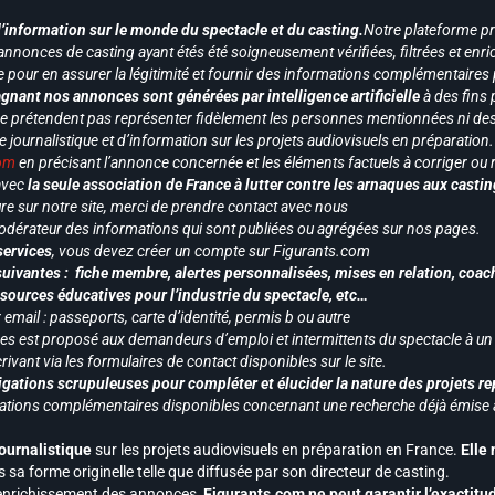
d’information sur le monde du spectacle et du casting.
Notre plateforme p
annonces de casting ayant étés été soigneusement vérifiées, filtrées et enri
e pour en assurer la légitimité et fournir des informations complémentaires
gnant nos annonces sont générées par intelligence artificielle
à des fins 
ne prétendent pas représenter fidèlement les personnes mentionnées ni des 
le journalistique et d’information sur les projets audiovisuels en préparatio
com
en précisant l’annonce concernée et les éléments factuels à corriger ou re
 avec
la seule association de France à lutter contre les arnaques aux castin
re sur notre site, merci de prendre contact avec nous
odérateur des informations qui sont publiées ou agrégées sur nos pages.
services
, vous devez créer un compte sur Figurants.com
uivantes : fiche membre, alertes personnalisées, mises en relation, coac
ssources éducatives pour l’industrie du spectacle, etc…
mail : passeports, carte d’identité, permis b ou autre
vices est proposé aux demandeurs d’emploi et intermittents du spectacle à un
ivant via les formulaires de contact disponibles sur le site.
gations scrupuleuses pour compléter et élucider la nature des projets re
ormations complémentaires disponibles concernant une recherche déjà émise a
journalistique
sur les projets audiovisuels en préparation en France.
Elle
 sa forme originelle telle que diffusée par son directeur de casting.
 l’enrichissement des annonces,
Figurants.com ne peut garantir l’exactitu