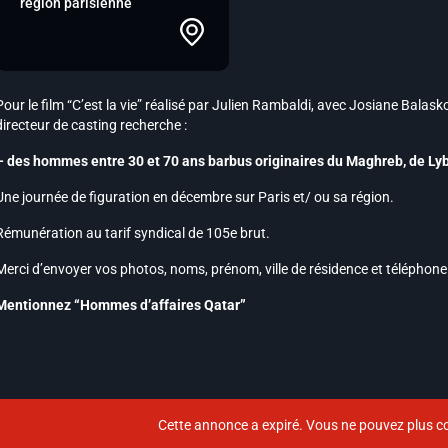
région parisienne
Pour le film “C’est la vie” réalisé par Julien Rambaldi, avec Josiane Balask
directeur de casting recherche :
– des hommes entre 30 et 70 ans barbus originaires du Maghreb, de Lyb
Une journée de figuration en décembre sur Paris et/ ou sa région.
Rémunération au tarif syndical de 105e brut.
Merci d’envoyer vos photos, noms, prénom, ville de résidence et téléphone
Mentionnez “Hommes d’affaires Qatar”
Cette annonce a expiré. Vous ne pouvez plus co