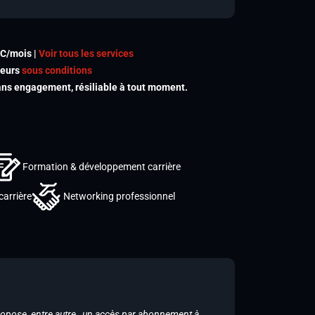
TC/mois |
Voir tous les services
meurs
sous conditions
s engagement, résiliable à tout moment.
Formation & développement carrière
carrière
Networking professionnel
ropose, entre autre, un accès par abonnement à