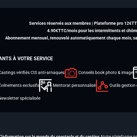
Services réservés aux membres | Plateforme pro 12€T
4.90€TTC/mois pour les intermittents et chô
Abonnement mensuel, renouvelé automatiquement chaque mois, san
ANTS À VOTRE SERVICE
Castings vérifiés CIS anti-arnaques
Conseils book photo & image
Événements exclusifs
Mentorat personnalisé
Outils gestion 
Newsletter spécialisée
d’information sur le monde du spectacle et du casting.
Notre plateforme p