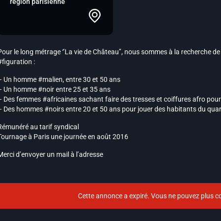
région parisienne
Pour le long métrage ‘’La vie de Château’’, nous sommes à la recherche de 
#figuration :
– Un homme #malien, entre 30 et 50 ans
– Un homme #noir entre 25 et 35 ans
– Des femmes #africaines sachant faire des tresses et coiffures afro pour 
– Des hommes #noirs entre 20 et 50 ans pour jouer des habitants du quar
Rémunéré au tarif syndical
Tournage à Paris une journée en août 2016
Merci d’envoyer un mail à l’adresse
Cette annonce a expiré. Vous ne pouvez plus co