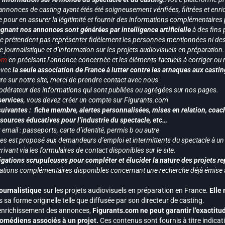
annonces de casting ayant étés été soigneusement vérifiées, filtrées et enri
e pour en assurer la légitimité et fournir des informations complémentaires
gnant nos annonces sont générées par intelligence artificielle
à des fins 
ne prétendent pas représenter fidèlement les personnes mentionnées ni des 
le journalistique et d’information sur les projets audiovisuels en préparatio
com
en précisant l’annonce concernée et les éléments factuels à corriger ou re
 avec
la seule association de France à lutter contre les arnaques aux castin
re sur notre site, merci de prendre contact avec nous
odérateur des informations qui sont publiées ou agrégées sur nos pages.
services
, vous devez créer un compte sur Figurants.com
uivantes : fiche membre, alertes personnalisées, mises en relation, coac
ssources éducatives pour l’industrie du spectacle, etc…
mail : passeports, carte d’identité, permis b ou autre
vices est proposé aux demandeurs d’emploi et intermittents du spectacle à un
ivant via les formulaires de contact disponibles sur le site.
gations scrupuleuses pour compléter et élucider la nature des projets re
ormations complémentaires disponibles concernant une recherche déjà émise a
journalistique
sur les projets audiovisuels en préparation en France.
Elle
 sa forme originelle telle que diffusée par son directeur de casting.
 l’enrichissement des annonces,
Figurants.com ne peut garantir l’exactitu
s comédiens associés à un projet.
Ces contenus sont fournis à titre indicati