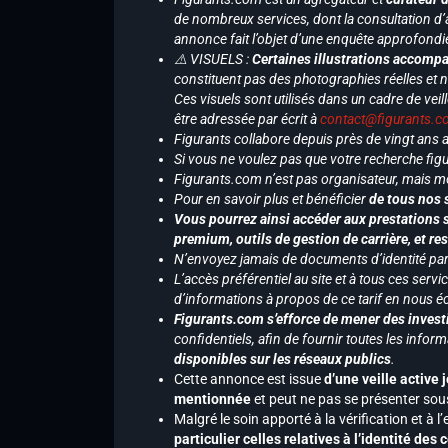
de nombreux services, dont la consultation d’
annonce fait l’objet d’une enquête approfondi
⚠️ VISUELS :
Certaines illustrations accompa
constituent pas des photographies réelles et 
Ces visuels sont utilisés dans un cadre de veil
être adressée par écrit à
contact@figurants.
Figurants collabore depuis près de vingt ans
Si vous ne voulez pas que votre recherche figu
Figurants.com n’est pas organisateur, mais m
Pour en savoir plus et bénéficier
de tous nos 
Vous pourrez ainsi accéder aux prestations s
premium, outils de gestion de carrière, et re
N’envoyez jamais de documents d’identité par e
L’accès préférentiel au site et à tous ces ser
d’informations à propos de ce tarif en nous écr
Figurants.com s’efforce de mener des investi
confidentiels, afin de fournir toutes les inf
disponibles sur les réseaux publics
.
Cette annonce est issue
d’une veille active 
mentionnée
et peut ne pas se présenter sous
Malgré le soin apporté à la vérification et à
particulier celles relatives à l’identité de