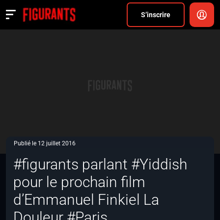
Divers
S’inscrire
Actualités
ANNONCER
FAQ
S’inscrire
CONNEXION
Publié le 12 juillet 2016
#figurants parlant #Yiddish
pour le prochain film
d’Emmanuel Finkiel La
Douleur #Paris