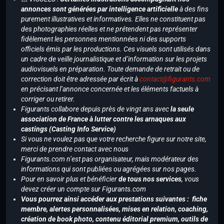
annonces sont générées par intelligence artificielle
à des fins
purement illustratives et informatives. Elles ne constituent pas
des photographies réelles et ne prétendent pas représenter
fidèlement les personnes mentionnées ni des supports
officiels émis par les productions. Ces visuels sont utilisés dans
un cadre de veille journalistique et d’information sur les projets
audiovisuels en préparation. Toute demande de retrait ou de
correction doit être adressée par écrit à
contact@figurants.com
en précisant l’annonce concernée et les éléments factuels à
corriger ou retirer.
Figurants collabore depuis près de vingt ans avec
la seule
association de France à lutter contre les arnaques aux
castings (Casting Info Service)
Si vous ne voulez pas que votre recherche figure sur notre site,
merci de prendre contact avec nous
Figurants.com n’est pas organisateur, mais modérateur des
informations qui sont publiées ou agrégées sur nos pages.
Pour en savoir plus et bénéficier
de tous nos services
, vous
devez créer un compte sur Figurants.com
Vous pourrez ainsi accéder aux prestations suivantes : fiche
membre, alertes personnalisées, mises en relation, coaching,
création de book photo, contenu éditorial premium, outils de