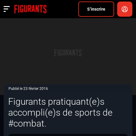
Divers
S’inscrire
Actualités
ANNONCER
FAQ
S’inscrire
CONNEXION
Publié le 23 février 2016
Figurants pratiquant(e)s
accompli(e)s de sports de
#combat.