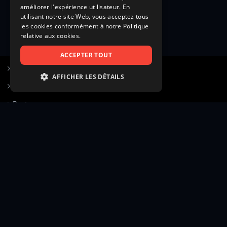
améliorer l'expérience utilisateur. En
utilisant notre site Web, vous acceptez tous
les cookies conformément à notre Politique
relative aux cookies.
ACCEPTER TOUT
S’inscrire à Figurants.com
AFFICHER LES DÉTAILS
Questions fréquentes
STRICTEMENT NÉCESSAIRES
Poster une annonce
PERFORMANCE
Actualités
CIBLAGE
Voir le hall of fame
FONCTIONNALITÉ
Contact
NON CLASSIFIÉS
Gestion d’abonnement
Transparence des avis
Strictement nécessaires
Performance
Mentions légales
Conditions générales