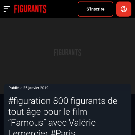
Divers
S’inscrire
Actualités
ANNONCER
FAQ
S’inscrire
CONNEXION
Publié le 25 janvier 2019
#figuration 800 figurants de
tout âge pour le film
“Famous” avec Valérie
Lemercier #Paris