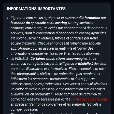
INFORMATIONS IMPORTANTES
Figurants.com est un agrégateur et
curateur d’information sur
le monde du spectacle et du casting.
Notre plateforme
propose, entre autre, un accès par abonnement à de nombreux
services, dont la consultation d’annonces de casting ayant étés
été soigneusement vérifiées, filtrées et enrichies par notre
équipe d’experts. Chaque annonce fait l’objet d’une enquête
approfondie pour en assurer la légitimité et fournir des
informations complémentaires pertinentes à nos abonnés.
⚠️ VISUELS :
Certaines illustrations accompagnant nos
annonces sont générées par intelligence artificielle
à des fins
purement illustratives et informatives. Elles ne constituent pas
des photographies réelles et ne prétendent pas représenter
fidèlement les personnes mentionnées ni des supports
officiels émis par les productions. Ces visuels sont utilisés dans
un cadre de veille journalistique et d’information sur les projets
audiovisuels en préparation. Toute demande de retrait ou de
correction doit être adressée par écrit à
contact@figurants.com
en précisant l’annonce concernée et les éléments factuels à
corriger ou retirer.