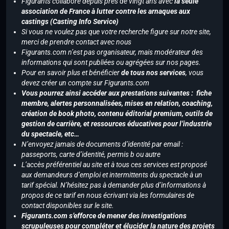
Figurants collabore depuis près de vingt ans avec
la seule
association de France à lutter contre les arnaques aux
castings (Casting Info Service)
Si vous ne voulez pas que votre recherche figure sur notre site,
merci de prendre contact avec nous
Figurants.com n’est pas organisateur, mais modérateur des
informations qui sont publiées ou agrégées sur nos pages.
Pour en savoir plus et bénéficier
de tous nos services
, vous
devez créer un compte sur Figurants.com
Vous pourrez ainsi accéder aux prestations suivantes : fiche
membre, alertes personnalisées, mises en relation, coaching,
création de book photo, contenu éditorial premium, outils de
gestion de carrière, et ressources éducatives pour l’industrie
du spectacle, etc…
N’envoyez jamais de documents d’identité par email :
passeports, carte d’identité, permis b ou autre
L’accès préférentiel au site et à tous ces services est proposé
aux demandeurs d’emploi et intermittents du spectacle à un
tarif spécial. N’hésitez pas à demander plus d’informations à
propos de ce tarif en nous écrivant via les formulaires de
contact disponibles sur le site.
Figurants.com s’efforce de mener des investigations
scrupuleuses pour compléter et élucider la nature des projets