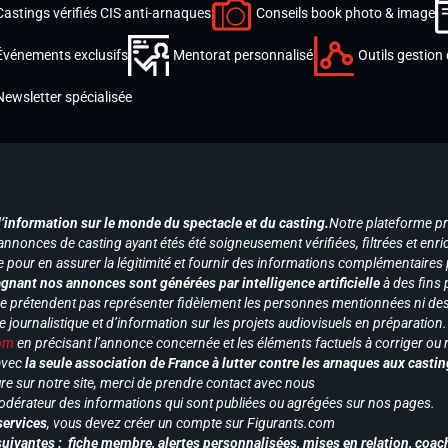
Castings vérifiés CIS anti-arnaques
Conseils book photo & image
Événements exclusifs
Mentorat personnalisé
Outils gestion 
Newsletter spécialisée
d’information sur le monde du spectacle et du casting.
Notre plateforme p
annonces de casting ayant étés été soigneusement vérifiées, filtrées et enri
e pour en assurer la légitimité et fournir des informations complémentaires
gnant nos annonces sont générées par intelligence artificielle
à des fins 
ne prétendent pas représenter fidèlement les personnes mentionnées ni des 
le journalistique et d’information sur les projets audiovisuels en préparatio
com
en précisant l’annonce concernée et les éléments factuels à corriger ou re
 avec
la seule association de France à lutter contre les arnaques aux castin
re sur notre site, merci de prendre contact avec nous
odérateur des informations qui sont publiées ou agrégées sur nos pages.
services
, vous devez créer un compte sur Figurants.com
uivantes : fiche membre, alertes personnalisées, mises en relation, coac