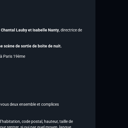
 Chantal Lauby et Isabelle Nanty
, directrice de
e scène de sortie de boite de nuit.
!) à Paris 19ème
e vous deux ensemble et complices
habitation, code postal, hauteur, taille de
ur rentrer, si oui par quel moyen, langue