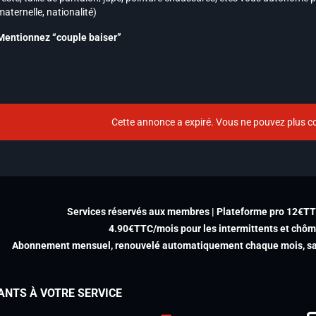
maternelle, nationalité)
Mentionnez “couple baiser”
Cette annonce a expiré. Vous ne pouvez plus co
Services réservés aux membres | Plateforme pro 12€T
4.90€TTC/mois pour les intermittents et chô
Abonnement mensuel, renouvelé automatiquement chaque mois, san
ANTS À VOTRE SERVICE