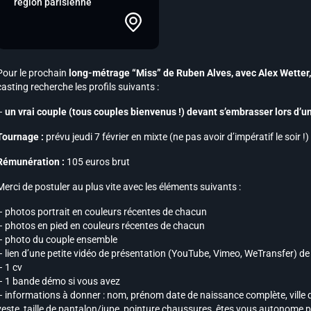
région parisienne
Pour le prochain
long-métrage “Miss” de Ruben Alves, avec Alex Wetter,
casting recherche les profils suivants :
–
un vrai couple (tous couples bienvenus !) devant s’embrasser lors d’un
Tournage :
prévu jeudi 7 février en mixte (ne pas avoir d’impératif le soir 
Rémunération :
105 euros brut
Merci de postuler au plus vite avec les éléments suivants :
– photos portrait en couleurs récentes de chacun
– photos en pied en couleurs récentes de chacun
– photo du couple ensemble
– lien d’une petite vidéo de présentation (YouTube, Vimeo, WeTransfer) d
– 1 cv
– 1 bande démo si vous avez
– informations à donner : nom, prénom date de naissance complète, ville d’
veste, taille de pantalon/jupe, pointure chaussures, êtes vous autonome po