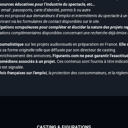
ssources éducatives pour l’industrie du spectacle, etc…
mail : passeports, carte d’identité, permis b ou autre
vices est proposé aux demandeurs d’emploi et intermittents du spectacle à un
ivant via les formulaires de contact disponibles sur le site.
gations scrupuleuses pour compléter et élucider la nature des projets re
ormations complémentaires disponibles concernant une recherche déjà émise a
journalistique
sur les projets audiovisuels en préparation en France.
Elle
 sa forme originelle telle que diffusée par son directeur de casting.
 l’enrichissement des annonces,
Figurants.com ne peut garantir l’exactitu
s comédiens associés à un projet.
Ces contenus sont fournis à titre indicati
est signalée.
ois françaises sur l’emploi,
la protection des consommateurs, et la réglem
CASTING & FIGURATIONS