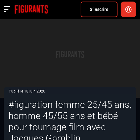
Divers
S’inscrire
Actualités
ANNONCER
FAQ
S’inscrire
CONNEXION
Publié le 18 juin 2020
#figuration femme 25/45 ans,
homme 45/55 ans et bébé
pour tournage film avec
Jacques Gamblin