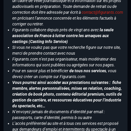
un cadre de veille journalistique et d’information sur les projets
audiovisuels en préparation. Toute demande de retrait ou de
correction doit être adressée par écrit à
contact@figurants.com
en précisant l’annonce concernée et les éléments factuels à
corriger ou retirer.
Figurants collabore depuis près de vingt ans avec
la seule
association de France à lutter contre les arnaques aux
castings (Casting Info Service)
Si vous ne voulez pas que votre recherche figure sur notre site,
merci de prendre contact avec nous
Figurants.com n’est pas organisateur, mais modérateur des
informations qui sont publiées ou agrégées sur nos pages.
Pour en savoir plus et bénéficier
de tous nos services
, vous
devez créer un compte sur Figurants.com
Vous pourrez ainsi accéder aux prestations suivantes : fiche
membre, alertes personnalisées, mises en relation, coaching,
création de book photo, contenu éditorial premium, outils de
gestion de carrière, et ressources éducatives pour l’industrie
du spectacle, etc…
N’envoyez jamais de documents d’identité par email :
passeports, carte d’identité, permis b ou autre
L’accès préférentiel au site et à tous ces services est proposé
aux demandeurs d’emploi et intermittents du spectacle à un