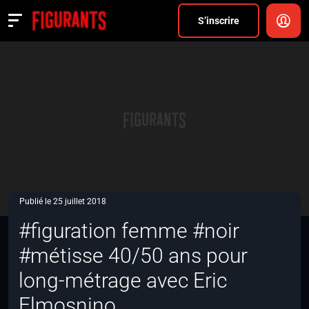
Divers
S’inscrire
Actualités
ANNONCER
FAQ
S’inscrire
CONNEXION
Publié le 25 juillet 2018
#figuration femme #noir
#métisse 40/50 ans pour
long-métrage avec Eric
Elmosnino