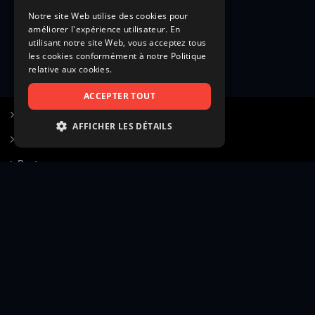
Notre site Web utilise des cookies pour
améliorer l'expérience utilisateur. En
utilisant notre site Web, vous acceptez tous
les cookies conformément à notre Politique
relative aux cookies.
ACCEPTER TOUT
S’inscrire à Figurants.com
AFFICHER LES DÉTAILS
Questions fréquentes
STRICTEMENT NÉCESSAIRES
Poster une annonce
PERFORMANCE
Actualités
CIBLAGE
Voir le hall of fame
FONCTIONNALITÉ
Contact
NON CLASSIFIÉS
Gestion d’abonnement
Transparence des avis