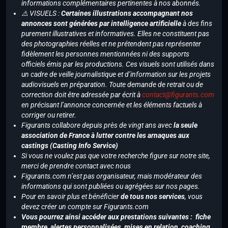
informations complémentaires pertinentes à nos abonnés.
⚠️ VISUELS :
Certaines illustrations accompagnant nos
annonces sont générées par intelligence artificielle
à des fins
purement illustratives et informatives. Elles ne constituent pas
des photographies réelles et ne prétendent pas représenter
fidèlement les personnes mentionnées ni des supports
officiels émis par les productions. Ces visuels sont utilisés dans
un cadre de veille journalistique et d’information sur les projets
audiovisuels en préparation. Toute demande de retrait ou de
correction doit être adressée par écrit à
contact@figurants.com
en précisant l’annonce concernée et les éléments factuels à
corriger ou retirer.
Figurants collabore depuis près de vingt ans avec
la seule
association de France à lutter contre les arnaques aux
castings (Casting Info Service)
Si vous ne voulez pas que votre recherche figure sur notre site,
merci de prendre contact avec nous
Figurants.com n’est pas organisateur, mais modérateur des
informations qui sont publiées ou agrégées sur nos pages.
Pour en savoir plus et bénéficier
de tous nos services
, vous
devez créer un compte sur Figurants.com
Vous pourrez ainsi accéder aux prestations suivantes : fiche
membre, alertes personnalisées, mises en relation, coaching,