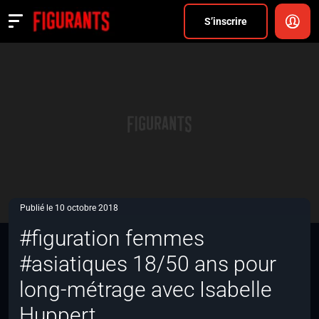
Divers
S’inscrire
Actualités
ANNONCER
FAQ
S’inscrire
CONNEXION
Publié le 10 octobre 2018
#figuration femmes
#asiatiques 18/50 ans pour
long-métrage avec Isabelle
Huppert