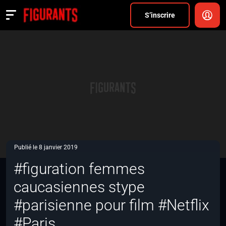
Divers
S’inscrire
Actualités
ANNONCER
FAQ
S’inscrire
CONNEXION
Publié le 8 janvier 2019
#figuration femmes
caucasiennes stype
#parisienne pour film #Netflix
#Paris