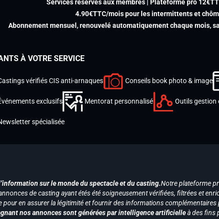
Services réservés aux membres | Plateforme pro 12€T
4.90€TTC/mois pour les intermittents et chô
Abonnement mensuel, renouvelé automatiquement chaque mois, san
ANTS À VOTRE SERVICE
Castings vérifiés CIS anti-arnaques
Conseils book photo & image
Événements exclusifs
Mentorat personnalisé
Outils gestion 
Newsletter spécialisée
d’information sur le monde du spectacle et du casting.
Notre plateforme p
annonces de casting ayant étés été soigneusement vérifiées, filtrées et enri
e pour en assurer la légitimité et fournir des informations complémentaires
gnant nos annonces sont générées par intelligence artificielle
à des fins 