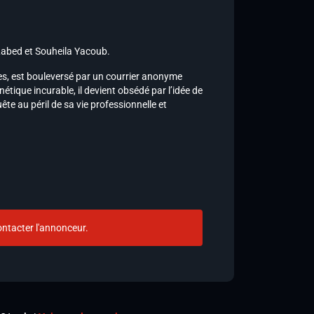
Labed et Souheila Yacoub.
es, est bouleversé par un courrier anonyme
tique incurable, il devient obsédé par l’idée de
te au péril de sa vie professionnelle et
ntacter l'annonceur.