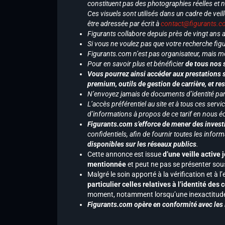
constituent pas des photographies réelles et 
Ces visuels sont utilisés dans un cadre de veil
être adressée par écrit à
contact@figurants.
Figurants collabore depuis près de vingt ans
Si vous ne voulez pas que votre recherche figu
Figurants.com n’est pas organisateur, mais m
Pour en savoir plus et bénéficier
de tous nos 
Vous pourrez ainsi accéder aux prestations s
premium, outils de gestion de carrière, et re
N’envoyez jamais de documents d’identité par e
L’accès préférentiel au site et à tous ces ser
d’informations à propos de ce tarif en nous écr
Figurants.com s’efforce de mener des investi
confidentiels, afin de fournir toutes les inf
disponibles sur les réseaux publics
.
Cette annonce est issue
d’une veille active 
mentionnée
et peut ne pas se présenter sous
Malgré le soin apporté à la vérification et à
particulier celles relatives à l’identité de
moment, notamment lorsqu’une inexactitude 
Figurants.com opère en conformité avec les l