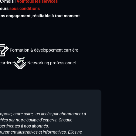
TC/mois |
Voir tous les services
meurs
sous conditions
s engagement, résiliable à tout moment.
Formation & développement carrière
carrière
Networking professionnel
ropose, entre autre, un accès par abonnement à
chies par notre équipe d’experts. Chaque
 pertinentes à nos abonnés.
purement illustratives et informatives. Elles ne