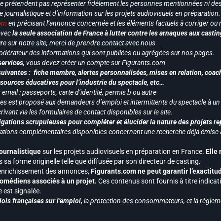
ne prétendent pas représenter fidèlement les personnes mentionnées ni des 
le journalistique et d’information sur les projets audiovisuels en préparatio
com
en précisant l’annonce concernée et les éléments factuels à corriger ou re
 avec
la seule association de France à lutter contre les arnaques aux castin
re sur notre site, merci de prendre contact avec nous
odérateur des informations qui sont publiées ou agrégées sur nos pages.
services
, vous devez créer un compte sur Figurants.com
uivantes : fiche membre, alertes personnalisées, mises en relation, coac
ssources éducatives pour l’industrie du spectacle, etc…
mail : passeports, carte d’identité, permis b ou autre
vices est proposé aux demandeurs d’emploi et intermittents du spectacle à un
ivant via les formulaires de contact disponibles sur le site.
gations scrupuleuses pour compléter et élucider la nature des projets re
ormations complémentaires disponibles concernant une recherche déjà émise a
journalistique
sur les projets audiovisuels en préparation en France.
Elle
 sa forme originelle telle que diffusée par son directeur de casting.
 l’enrichissement des annonces,
Figurants.com ne peut garantir l’exactitu
s comédiens associés à un projet.
Ces contenus sont fournis à titre indicati
est signalée.
ois françaises sur l’emploi,
la protection des consommateurs, et la réglem