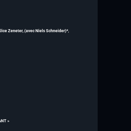
lice Zeneter,
(avec Niels Schneider)*
,
ANT »