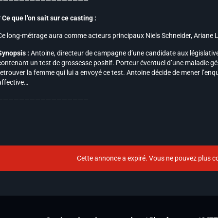
—————————————————
* Ce que l’on sait sur ce casting :
Ce long-métrage aura comme acteurs principaux Niels Schneider, Ariane 
Synopsis :
Antoine, directeur de campagne d’une candidate aux législativ
contenant un test de grossesse positif. Porteur éventuel d’une maladie géné
retrouver la femme qui lui a envoyé ce test. Antoine décide de mener l’enquê
affective…
—————————————————
Cette annonce a expiré. Vous ne pouvez plus co