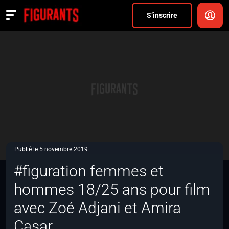
Divers
S’inscrire
Actualités
ANNONCER
FAQ
S’inscrire
CONNEXION
Publié le 5 novembre 2019
#figuration femmes et
hommes 18/25 ans pour film
avec Zoé Adjani et Amira
Casar