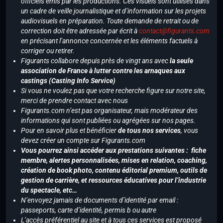
officiels émis par les productions. Ces visuels sont utilisés dans
un cadre de veille journalistique et d’information sur les projets
audiovisuels en préparation. Toute demande de retrait ou de
correction doit être adressée par écrit à
contact@figurants.com
en précisant l’annonce concernée et les éléments factuels à
corriger ou retirer.
Figurants collabore depuis près de vingt ans avec
la seule
association de France à lutter contre les arnaques aux
castings (Casting Info Service)
Si vous ne voulez pas que votre recherche figure sur notre site,
merci de prendre contact avec nous
Figurants.com n’est pas organisateur, mais modérateur des
informations qui sont publiées ou agrégées sur nos pages.
Pour en savoir plus et bénéficier
de tous nos services
, vous
devez créer un compte sur Figurants.com
Vous pourrez ainsi accéder aux prestations suivantes : fiche
membre, alertes personnalisées, mises en relation, coaching,
création de book photo, contenu éditorial premium, outils de
gestion de carrière, et ressources éducatives pour l’industrie
du spectacle, etc…
N’envoyez jamais de documents d’identité par email :
passeports, carte d’identité, permis b ou autre
L’accès préférentiel au site et à tous ces services est proposé