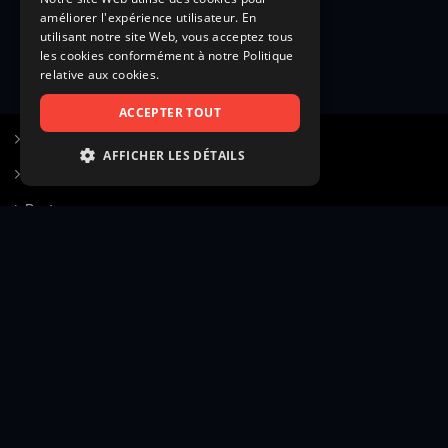
améliorer l'expérience utilisateur. En
utilisant notre site Web, vous acceptez tous
les cookies conformément à notre Politique
relative aux cookies.
ACCEPTER TOUT
S’inscrire à Figurants.com
AFFICHER LES DÉTAILS
Questions fréquentes
STRICTEMENT NÉCESSAIRES
Poster une annonce
PERFORMANCE
Actualités
CIBLAGE
Voir le hall of fame
FONCTIONNALITÉ
Contact
NON CLASSIFIÉS
Gestion d’abonnement
Transparence des avis
Strictement nécessaires
Performance