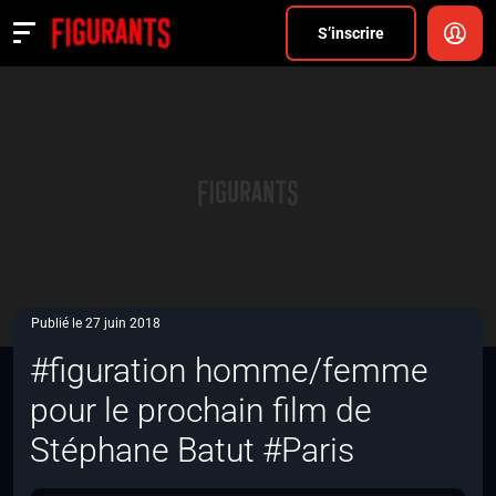
Divers
S’inscrire
Actualités
ANNONCER
FAQ
S’inscrire
CONNEXION
Publié le 27 juin 2018
#figuration homme/femme
pour le prochain film de
Stéphane Batut #Paris