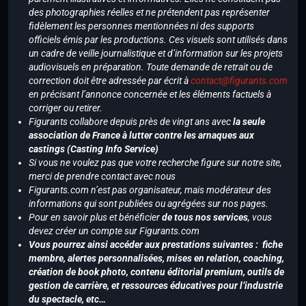
des photographies réelles et ne prétendent pas représenter
fidèlement les personnes mentionnées ni des supports
officiels émis par les productions. Ces visuels sont utilisés dans
un cadre de veille journalistique et d’information sur les projets
audiovisuels en préparation. Toute demande de retrait ou de
correction doit être adressée par écrit à
contact@figurants.com
en précisant l’annonce concernée et les éléments factuels à
corriger ou retirer.
Figurants collabore depuis près de vingt ans avec
la seule
association de France à lutter contre les arnaques aux
castings (Casting Info Service)
Si vous ne voulez pas que votre recherche figure sur notre site,
merci de prendre contact avec nous
Figurants.com n’est pas organisateur, mais modérateur des
informations qui sont publiées ou agrégées sur nos pages.
Pour en savoir plus et bénéficier
de tous nos services
, vous
devez créer un compte sur Figurants.com
Vous pourrez ainsi accéder aux prestations suivantes : fiche
membre, alertes personnalisées, mises en relation, coaching,
création de book photo, contenu éditorial premium, outils de
gestion de carrière, et ressources éducatives pour l’industrie
du spectacle, etc…