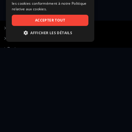
les cookies conformément à notre Politique
relative aux cookies.
ACCEPTER TOUT
S’inscrire à Figurants.com
AFFICHER LES DÉTAILS
Questions fréquentes
STRICTEMENT NÉCESSAIRES
Poster une annonce
PERFORMANCE
Actualités
CIBLAGE
Voir le hall of fame
FONCTIONNALITÉ
Contact
NON CLASSIFIÉS
Gestion d’abonnement
Transparence des avis
Strictement nécessaires
Performance
Mentions légales
Conditions générales
Ciblage
Fonctionnalité
Confidentialité
Cadre juridique et éditorial
Non classifiés
Création site web twinbi