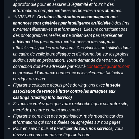
approfondie pour en assurer la légitimité et fournir des
informations complémentaires pertinentes à nos abonnés.
⚠️ VISUELS :
Certaines illustrations accompagnant nos
annonces sont générées par intelligence artificielle
à des fins
purement illustratives et informatives. Elles ne constituent pas
des photographies réelles et ne prétendent pas représenter
fidèlement les personnes mentionnées ni des supports
officiels émis par les productions. Ces visuels sont utilisés dans
un cadre de veille journalistique et d’information sur les projets
audiovisuels en préparation. Toute demande de retrait ou de
correction doit être adressée par écrit à
contact@figurants.com
en précisant l’annonce concernée et les éléments factuels à
corriger ou retirer.
Figurants collabore depuis près de vingt ans avec
la seule
association de France à lutter contre les arnaques aux
castings (Casting Info Service)
Si vous ne voulez pas que votre recherche figure sur notre site,
merci de prendre contact avec nous
Figurants.com n’est pas organisateur, mais modérateur des
informations qui sont publiées ou agrégées sur nos pages.
Pour en savoir plus et bénéficier
de tous nos services
, vous
devez créer un compte sur Figurants.com