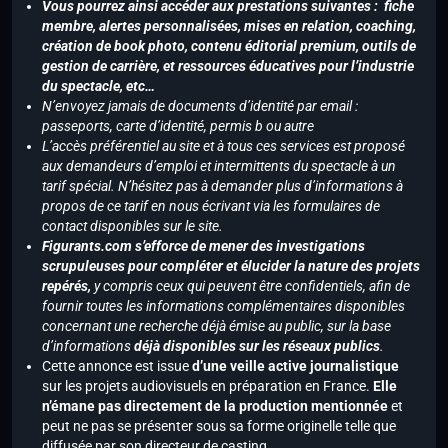
Vous pourrez ainsi accéder aux prestations suivantes : fiche
membre, alertes personnalisées, mises en relation, coaching,
création de book photo, contenu éditorial premium, outils de
gestion de carrière, et ressources éducatives pour l’industrie
du spectacle, etc…
N’envoyez jamais de documents d’identité par email :
passeports, carte d’identité, permis b ou autre
L’accès préférentiel au site et à tous ces services est proposé
aux demandeurs d’emploi et intermittents du spectacle à un
tarif spécial. N’hésitez pas à demander plus d’informations à
propos de ce tarif en nous écrivant via les formulaires de
contact disponibles sur le site.
Figurants.com s’efforce de mener des investigations
scrupuleuses pour compléter et élucider la nature des projets
repérés,
y compris ceux qui peuvent être confidentiels, afin de
fournir toutes les informations complémentaires disponibles
concernant une recherche déjà émise au public, sur la base
d’informations
déjà disponibles sur les réseaux publics
.
Cette annonce est issue
d’une veille active journalistique
sur les projets audiovisuels en préparation en France.
Elle
n’émane pas directement de la production mentionnée
et
peut ne pas se présenter sous sa forme originelle telle que
diffusée par son directeur de casting.