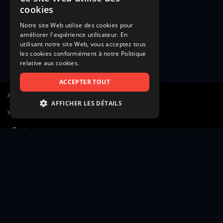
cookies
Notre site Web utilise des cookies pour
améliorer l'expérience utilisateur. En
utilisant notre site Web, vous acceptez tous
les cookies conformément à notre Politique
relative aux cookies.
ACCEPTER TOUT
S’inscrire à Figurants.com
AFFICHER LES DÉTAILS
Questions fréquentes
STRICTEMENT NÉCESSAIRES
Poster une annonce
PERFORMANCE
Actualités
CIBLAGE
Voir le hall of fame
FONCTIONNALITÉ
Contact
NON CLASSIFIÉS
Gestion d’abonnement
Transparence des avis