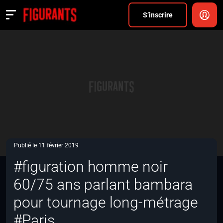
Divers
S’inscrire
Actualités
ANNONCER
FAQ
S’inscrire
CONNEXION
Publié le 11 février 2019
#figuration homme noir
60/75 ans parlant bambara
pour tournage long-métrage
#Paris