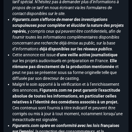
tarif spécial. N’hésitez pas à demander plus d’informations à
propos de ce tarif en nous écrivant via les formulaires de
contact disponibles sur le site.
Figurants.com s’efforce de mener des investigations
scrupuleuses pour compléter et élucider la nature des projets
repérés,
y compris ceux qui peuvent être confidentiels, afin de
fournir toutes les informations complémentaires disponibles
concernant une recherche déjà émise au public, sur la base
d’informations
déjà disponibles sur les réseaux publics
.
Cette annonce est issue
d’une veille active journalistique
sur les projets audiovisuels en préparation en France.
Elle
n’émane pas directement de la production mentionnée
et
peut ne pas se présenter sous sa forme originelle telle que
diffusée par son directeur de casting.
Malgré le soin apporté à la vérification et à l’enrichissement
des annonces,
Figurants.com ne peut garantir l’exactitude
absolue de toutes les informations, en particulier celles
relatives à l’identité des comédiens associés à un projet.
Ces contenus sont fournis à titre indicatif et peuvent être
corrigés ou mis à jour à tout moment, notamment lorsqu’une
inexactitude est signalée.
Figurants.com opère en conformité avec les lois françaises
sur l’emploi,
la protection des consommateurs, et la