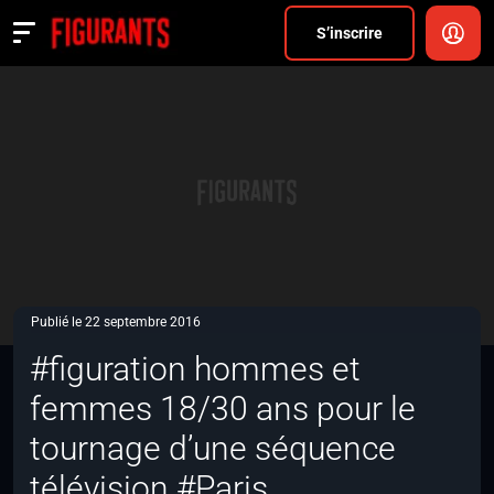
Divers
S’inscrire
Actualités
ANNONCER
FAQ
S’inscrire
CONNEXION
Publié le 22 septembre 2016
#figuration hommes et
femmes 18/30 ans pour le
tournage d’une séquence
télévision #Paris