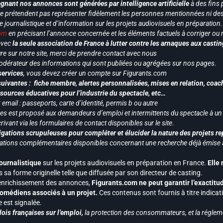
gnant nos annonces sont générées par intelligence artificielle
à des fins 
ne prétendent pas représenter fidèlement les personnes mentionnées ni des 
le journalistique et d’information sur les projets audiovisuels en préparatio
com
en précisant l’annonce concernée et les éléments factuels à corriger ou re
 avec
la seule association de France à lutter contre les arnaques aux castin
re sur notre site, merci de prendre contact avec nous
odérateur des informations qui sont publiées ou agrégées sur nos pages.
services
, vous devez créer un compte sur Figurants.com
uivantes : fiche membre, alertes personnalisées, mises en relation, coac
ssources éducatives pour l’industrie du spectacle, etc…
mail : passeports, carte d’identité, permis b ou autre
vices est proposé aux demandeurs d’emploi et intermittents du spectacle à un
ivant via les formulaires de contact disponibles sur le site.
gations scrupuleuses pour compléter et élucider la nature des projets re
ormations complémentaires disponibles concernant une recherche déjà émise a
journalistique
sur les projets audiovisuels en préparation en France.
Elle
 sa forme originelle telle que diffusée par son directeur de casting.
 l’enrichissement des annonces,
Figurants.com ne peut garantir l’exactitu
s comédiens associés à un projet.
Ces contenus sont fournis à titre indicati
est signalée.
ois françaises sur l’emploi,
la protection des consommateurs, et la réglem