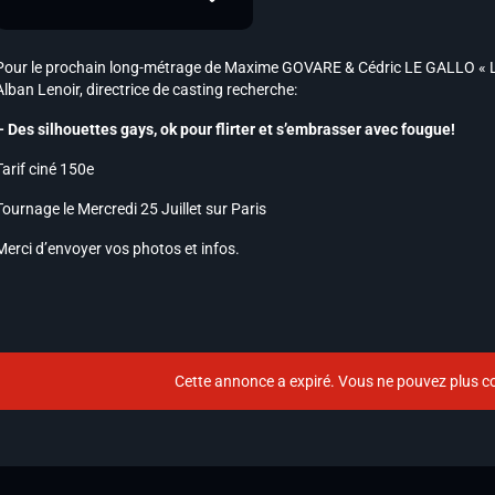
Pour le prochain long-métrage de Maxime GOVARE & Cédric LE GALLO « La
Alban Lenoir, directrice de casting recherche:
– Des silhouettes gays, ok pour flirter et s’embrasser avec fougue!
Tarif ciné 150e
Tournage le Mercredi 25 Juillet sur Paris
Merci d’envoyer vos photos et infos.
Cette annonce a expiré. Vous ne pouvez plus co