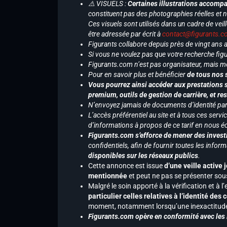
⚠️ VISUELS :
Certaines illustrations accompa
constituent pas des photographies réelles et 
Ces visuels sont utilisés dans un cadre de veil
être adressée par écrit à
contact@figurants.
Figurants collabore depuis près de vingt ans
Si vous ne voulez pas que votre recherche figu
Figurants.com n’est pas organisateur, mais m
Pour en savoir plus et bénéficier
de tous nos 
Vous pourrez ainsi accéder aux prestations s
premium, outils de gestion de carrière, et re
N’envoyez jamais de documents d’identité par e
L’accès préférentiel au site et à tous ces ser
d’informations à propos de ce tarif en nous écr
Figurants.com s’efforce de mener des investi
confidentiels, afin de fournir toutes les inf
disponibles sur les réseaux publics
.
Cette annonce est issue
d’une veille active 
mentionnée
et peut ne pas se présenter sous
Malgré le soin apporté à la vérification et à
particulier celles relatives à l’identité de
moment, notamment lorsqu’une inexactitude 
Figurants.com opère en conformité avec les l