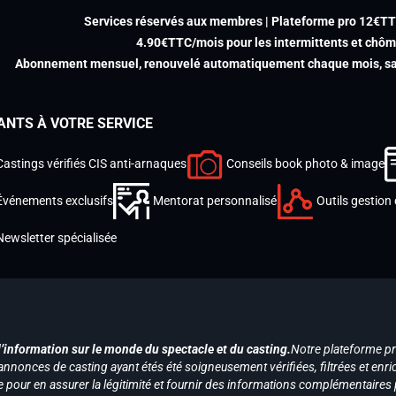
Services réservés aux membres | Plateforme pro 12€T
4.90€TTC/mois pour les intermittents et chô
Abonnement mensuel, renouvelé automatiquement chaque mois, san
ANTS À VOTRE SERVICE
Castings vérifiés CIS anti-arnaques
Conseils book photo & image
Événements exclusifs
Mentorat personnalisé
Outils gestion 
Newsletter spécialisée
d’information sur le monde du spectacle et du casting.
Notre plateforme p
annonces de casting ayant étés été soigneusement vérifiées, filtrées et enri
e pour en assurer la légitimité et fournir des informations complémentaires