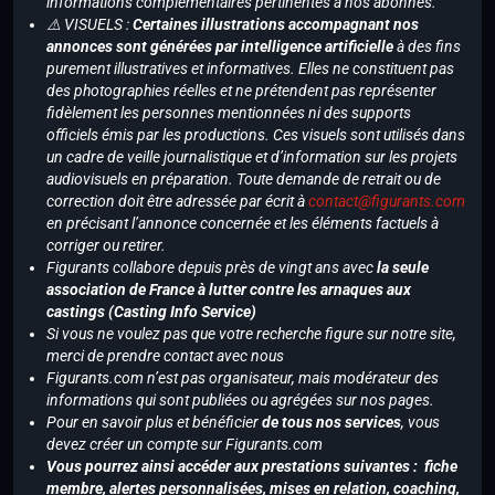
informations complémentaires pertinentes à nos abonnés.
⚠️ VISUELS :
Certaines illustrations accompagnant nos
annonces sont générées par intelligence artificielle
à des fins
purement illustratives et informatives. Elles ne constituent pas
des photographies réelles et ne prétendent pas représenter
fidèlement les personnes mentionnées ni des supports
officiels émis par les productions. Ces visuels sont utilisés dans
un cadre de veille journalistique et d’information sur les projets
audiovisuels en préparation. Toute demande de retrait ou de
correction doit être adressée par écrit à
contact@figurants.com
en précisant l’annonce concernée et les éléments factuels à
corriger ou retirer.
Figurants collabore depuis près de vingt ans avec
la seule
association de France à lutter contre les arnaques aux
castings (Casting Info Service)
Si vous ne voulez pas que votre recherche figure sur notre site,
merci de prendre contact avec nous
Figurants.com n’est pas organisateur, mais modérateur des
informations qui sont publiées ou agrégées sur nos pages.
Pour en savoir plus et bénéficier
de tous nos services
, vous
devez créer un compte sur Figurants.com
Vous pourrez ainsi accéder aux prestations suivantes : fiche
membre, alertes personnalisées, mises en relation, coaching,