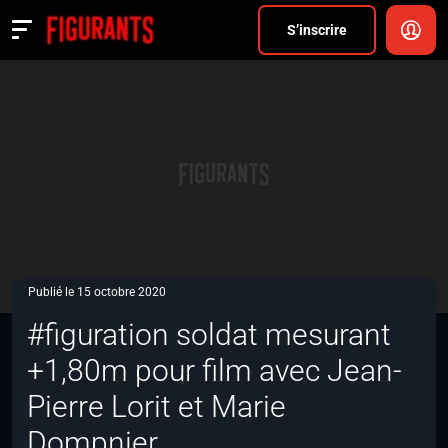
Divers
S’inscrire
Actualités
ANNONCER
FAQ
S’inscrire
CONNEXION
Publié le 15 octobre 2020
#figuration soldat mesurant
+1,80m pour film avec Jean-
Pierre Lorit et Marie
Dompnier