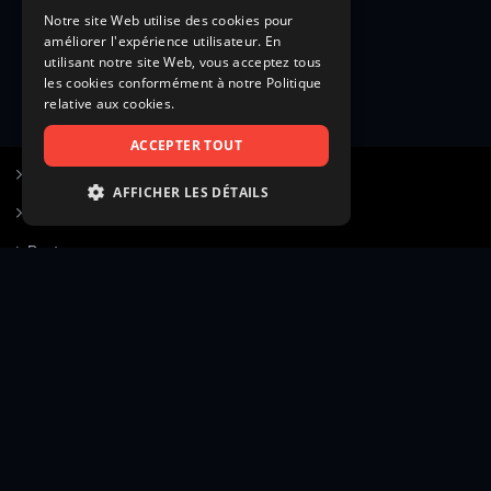
Notre site Web utilise des cookies pour
améliorer l'expérience utilisateur. En
utilisant notre site Web, vous acceptez tous
les cookies conformément à notre Politique
relative aux cookies.
ACCEPTER TOUT
S’inscrire à Figurants.com
AFFICHER LES DÉTAILS
Questions fréquentes
STRICTEMENT NÉCESSAIRES
Poster une annonce
PERFORMANCE
Actualités
CIBLAGE
Voir le hall of fame
FONCTIONNALITÉ
Contact
NON CLASSIFIÉS
Gestion d’abonnement
Transparence des avis