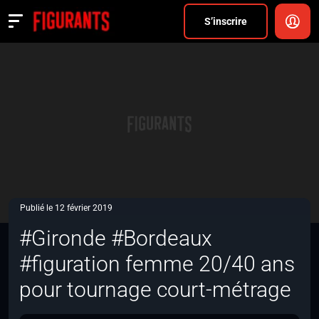
Divers
S’inscrire
Actualités
ANNONCER
FAQ
S’inscrire
CONNEXION
Publié le 12 février 2019
#Gironde #Bordeaux
#figuration femme 20/40 ans
pour tournage court-métrage