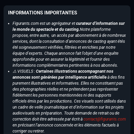
INFORMATIONS IMPORTANTES
Figurants.com est un agrégateur et
curateur d’information sur
le monde du spectacle et du casting.
Notre plateforme
propose, entre autre, un accès par abonnement à de nombreux
services, dont la consultation d’annonces de casting ayant étés
été soigneusement vérifiées, filtrées et enrichies par notre
équipe d’experts. Chaque annonce fait l’objet d’une enquête
approfondie pour en assurer la légitimité et fournir des
informations complémentaires pertinentes à nos abonnés.
⚠️ VISUELS :
Certaines illustrations accompagnant nos
annonces sont générées par intelligence artificielle
à des fins
purement illustratives et informatives. Elles ne constituent pas
des photographies réelles et ne prétendent pas représenter
fidèlement les personnes mentionnées ni des supports
officiels émis par les productions. Ces visuels sont utilisés dans
un cadre de veille journalistique et d’information sur les projets
audiovisuels en préparation. Toute demande de retrait ou de
correction doit être adressée par écrit à
contact@figurants.com
en précisant l’annonce concernée et les éléments factuels à
corriger ou retirer.