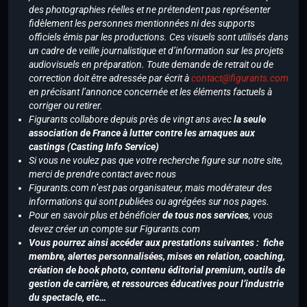
des photographies réelles et ne prétendent pas représenter
fidèlement les personnes mentionnées ni des supports
officiels émis par les productions. Ces visuels sont utilisés dans
un cadre de veille journalistique et d’information sur les projets
audiovisuels en préparation. Toute demande de retrait ou de
correction doit être adressée par écrit à
contact@figurants.com
en précisant l’annonce concernée et les éléments factuels à
corriger ou retirer.
Figurants collabore depuis près de vingt ans avec
la seule
association de France à lutter contre les arnaques aux
castings (Casting Info Service)
Si vous ne voulez pas que votre recherche figure sur notre site,
merci de prendre contact avec nous
Figurants.com n’est pas organisateur, mais modérateur des
informations qui sont publiées ou agrégées sur nos pages.
Pour en savoir plus et bénéficier
de tous nos services
, vous
devez créer un compte sur Figurants.com
Vous pourrez ainsi accéder aux prestations suivantes : fiche
membre, alertes personnalisées, mises en relation, coaching,
création de book photo, contenu éditorial premium, outils de
gestion de carrière, et ressources éducatives pour l’industrie
du spectacle, etc…