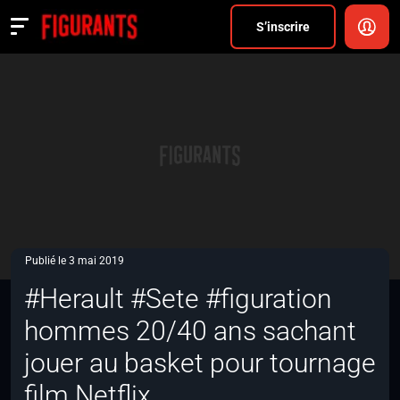
Divers
S’inscrire
Actualités
ANNONCER
FAQ
S’inscrire
CONNEXION
Publié le 3 mai 2019
#Herault #Sete #figuration
hommes 20/40 ans sachant
jouer au basket pour tournage
film Netflix