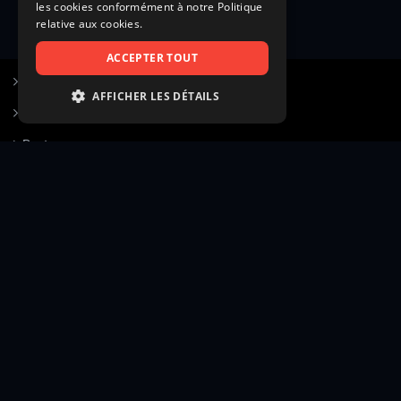
les cookies conformément à notre Politique
relative aux cookies.
ACCEPTER TOUT
S’inscrire à Figurants.com
AFFICHER LES DÉTAILS
Questions fréquentes
STRICTEMENT NÉCESSAIRES
Poster une annonce
PERFORMANCE
Actualités
CIBLAGE
Voir le hall of fame
FONCTIONNALITÉ
Contact
NON CLASSIFIÉS
Gestion d’abonnement
Transparence des avis
Strictement nécessaires
Performance
Mentions légales
Conditions générales
Ciblage
Fonctionnalité
Confidentialité
Cadre juridique et éditorial
Non classifiés
Création site web twinbi