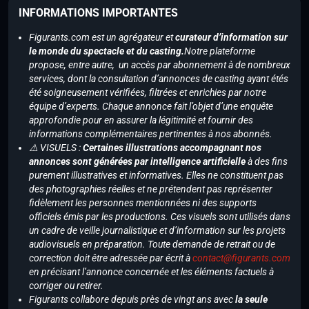
INFORMATIONS IMPORTANTES
Figurants.com est un agrégateur et
curateur d’information sur
le monde du spectacle et du casting.
Notre plateforme
propose, entre autre, un accès par abonnement à de nombreux
services, dont la consultation d’annonces de casting ayant étés
été soigneusement vérifiées, filtrées et enrichies par notre
équipe d’experts. Chaque annonce fait l’objet d’une enquête
approfondie pour en assurer la légitimité et fournir des
informations complémentaires pertinentes à nos abonnés.
⚠️ VISUELS :
Certaines illustrations accompagnant nos
annonces sont générées par intelligence artificielle
à des fins
purement illustratives et informatives. Elles ne constituent pas
des photographies réelles et ne prétendent pas représenter
fidèlement les personnes mentionnées ni des supports
officiels émis par les productions. Ces visuels sont utilisés dans
un cadre de veille journalistique et d’information sur les projets
audiovisuels en préparation. Toute demande de retrait ou de
correction doit être adressée par écrit à
contact@figurants.com
en précisant l’annonce concernée et les éléments factuels à
corriger ou retirer.
Figurants collabore depuis près de vingt ans avec
la seule