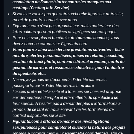
association de France à lutter contre les arnaques aux
castings (Casting Info Service)
Si vous ne voulez pas que votre recherche figure sur notre site,
merci de prendre contact avec nous
Figurants.com n’est pas organisateur, mais modérateur des
informations qui sont publiées ou agrégées sur nos pages.
Pour en savoir plus et bénéficier
de tous nos services
, vous
devez créer un compte sur Figurants.com
Vous pourrez ainsi accéder aux prestations suivantes : fiche
membre, alertes personnalisées, mises en relation, coaching,
création de book photo, contenu éditorial premium, outils de
gestion de carrière, et ressources éducatives pour l’industrie
du spectacle, etc…
N’envoyez jamais de documents d’identité par email :
passeports, carte d’identité, permis b ou autre
L’accès préférentiel au site et à tous ces services est proposé
aux demandeurs d’emploi et intermittents du spectacle à un
tarif spécial. N’hésitez pas à demander plus d’informations à
propos de ce tarif en nous écrivant via les formulaires de
contact disponibles sur le site.
Figurants.com s’efforce de mener des investigations
scrupuleuses pour compléter et élucider la nature des projets
repérés,
y compris ceux qui peuvent être confidentiels, afin de