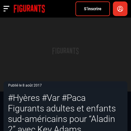
Divers
S’inscrire
Actualités
ANNONCER
FAQ
S’inscrire
CONNEXION
Publié le 8 août 2017
#Hyères #Var #Paca
Figurants adultes et enfants
sud-américains pour “Aladin
2” avec Kev Adams