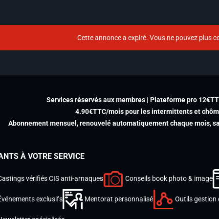
Cette annonce a expiré. Vous ne pouvez plus co
Services réservés aux membres | Plateforme pro 12€T
4.90€TTC/mois pour les intermittents et chô
Abonnement mensuel, renouvelé automatiquement chaque mois, san
ANTS À VOTRE SERVICE
Castings vérifiés CIS anti-arnaques
Conseils book photo & image
Événements exclusifs
Mentorat personnalisé
Outils gestion 