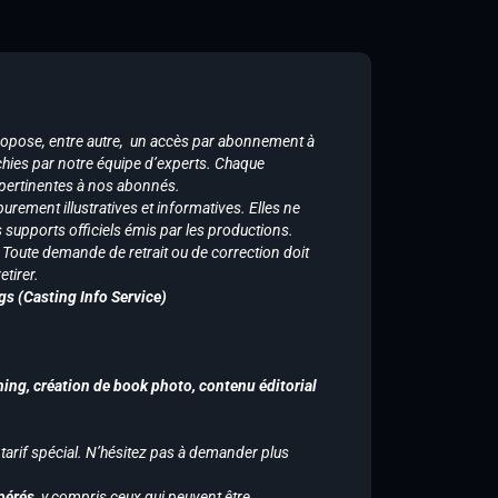
ropose, entre autre, un accès par abonnement à
chies par notre équipe d’experts. Chaque
 pertinentes à nos abonnés.
purement illustratives et informatives. Elles ne
supports officiels émis par les productions.
n. Toute demande de retrait ou de correction doit
tirer.
gs (Casting Info Service)
hing, création de book photo, contenu éditorial
 tarif spécial. N’hésitez pas à demander plus
pérés,
y compris ceux qui peuvent être