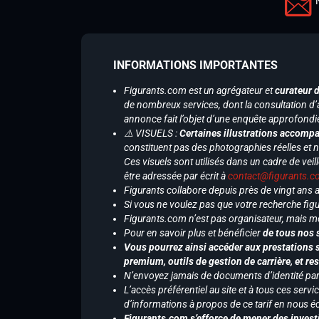
INFORMATIONS IMPORTANTES
Figurants.com est un agrégateur et
curateur 
de nombreux services, dont la consultation d’
annonce fait l’objet d’une enquête approfondi
⚠️ VISUELS :
Certaines illustrations accompa
constituent pas des photographies réelles et 
Ces visuels sont utilisés dans un cadre de veil
être adressée par écrit à
contact@figurants.
Figurants collabore depuis près de vingt ans
Si vous ne voulez pas que votre recherche figu
Figurants.com n’est pas organisateur, mais m
Pour en savoir plus et bénéficier
de tous nos 
Vous pourrez ainsi accéder aux prestations s
premium, outils de gestion de carrière, et re
N’envoyez jamais de documents d’identité par e
L’accès préférentiel au site et à tous ces ser
d’informations à propos de ce tarif en nous écr
Figurants.com s’efforce de mener des investi