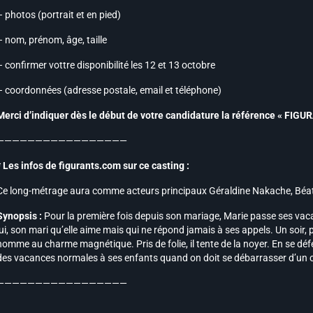
– photos (portrait et en pied)
– nom, prénom, âge, taille
– confirmer vottre disponibilité les 12 et 13 octobre
– coordonnées (adresse postale, email et téléphone)
Merci d’indiquer dès le début de votre candidature la référence « F
—————————————————
* Les infos de figurants.com sur ce casting :
Ce long-métrage aura comme acteurs principaux Géraldine Nakache, Béatr
Synopsis :
Pour la première fois depuis son mariage, Marie passe ses vaca
lui, son mari qu’elle aime mais qui ne répond jamais à ses appels. Un soir, 
homme au charme magnétique. Pris de folie, il tente de la noyer. En se dé
des vacances normales à ses enfants quand on doit se débarrasser d’un 
—————————————————