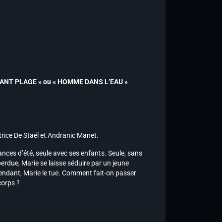
IGURANT PLAGE » ou « HOMME DANS L’EAU »
ice De Staël et Andranic Manet.
nces d’été, seule avec ses enfants. Seule, sans
perdue, Marie se laisse séduire par un jeune
fendant, Marie le tue. Comment fait-on passer
corps ?