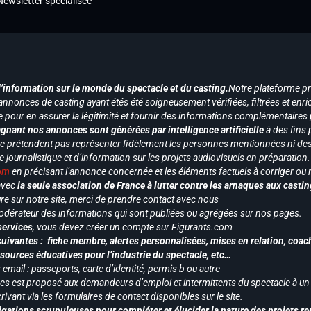
Newsletter spécialisée
d’information sur le monde du spectacle et du casting.
Notre plateforme p
annonces de casting ayant étés été soigneusement vérifiées, filtrées et enri
e pour en assurer la légitimité et fournir des informations complémentaires
gnant nos annonces sont générées par intelligence artificielle
à des fins 
ne prétendent pas représenter fidèlement les personnes mentionnées ni des 
le journalistique et d’information sur les projets audiovisuels en préparatio
com
en précisant l’annonce concernée et les éléments factuels à corriger ou re
 avec
la seule association de France à lutter contre les arnaques aux castin
re sur notre site, merci de prendre contact avec nous
odérateur des informations qui sont publiées ou agrégées sur nos pages.
services
, vous devez créer un compte sur Figurants.com
uivantes : fiche membre, alertes personnalisées, mises en relation, coac
ssources éducatives pour l’industrie du spectacle, etc…
mail : passeports, carte d’identité, permis b ou autre
vices est proposé aux demandeurs d’emploi et intermittents du spectacle à un
ivant via les formulaires de contact disponibles sur le site.
gations scrupuleuses pour compléter et élucider la nature des projets re