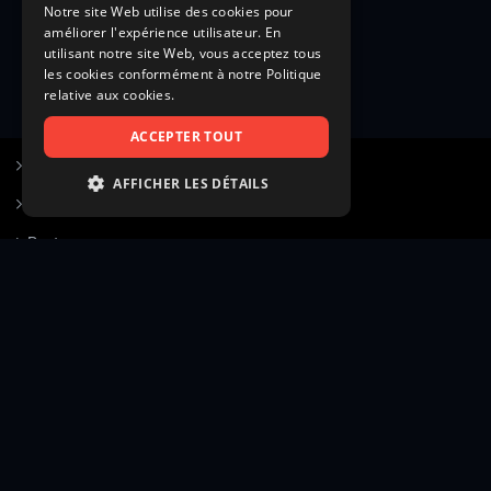
Notre site Web utilise des cookies pour
améliorer l'expérience utilisateur. En
utilisant notre site Web, vous acceptez tous
les cookies conformément à notre Politique
relative aux cookies.
ACCEPTER TOUT
S’inscrire à Figurants.com
AFFICHER LES DÉTAILS
Questions fréquentes
STRICTEMENT NÉCESSAIRES
Poster une annonce
PERFORMANCE
Actualités
CIBLAGE
Voir le hall of fame
FONCTIONNALITÉ
Contact
NON CLASSIFIÉS
Gestion d’abonnement
Transparence des avis
Strictement nécessaires
Performance