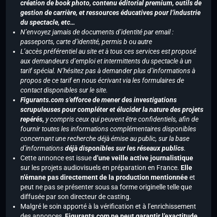
création de book photo, contenu éditorial premium, outils de
gestion de carrière, et ressources éducatives pour l’industrie
du spectacle, etc…
N’envoyez jamais de documents d’identité par email :
passeports, carte d’identité, permis b ou autre
L’accès préférentiel au site et à tous ces services est proposé
aux demandeurs d’emploi et intermittents du spectacle à un
tarif spécial. N’hésitez pas à demander plus d’informations à
propos de ce tarif en nous écrivant via les formulaires de
contact disponibles sur le site.
Figurants.com s’efforce de mener des investigations
scrupuleuses pour compléter et élucider la nature des projets
repérés,
y compris ceux qui peuvent être confidentiels, afin de
fournir toutes les informations complémentaires disponibles
concernant une recherche déjà émise au public, sur la base
d’informations
déjà disponibles sur les réseaux publics
.
Cette annonce est issue
d’une veille active journalistique
sur les projets audiovisuels en préparation en France.
Elle
n’émane pas directement de la production mentionnée
et
peut ne pas se présenter sous sa forme originelle telle que
diffusée par son directeur de casting.
Malgré le soin apporté à la vérification et à l’enrichissement
des annonces,
Figurants.com ne peut garantir l’exactitude