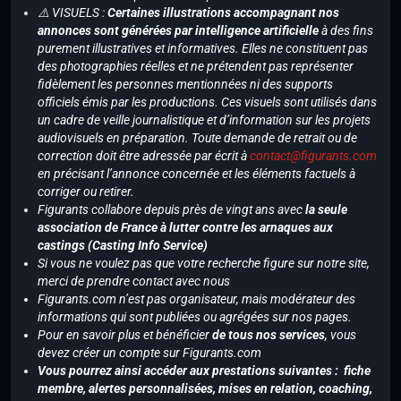
⚠️ VISUELS :
Certaines illustrations accompagnant nos
annonces sont générées par intelligence artificielle
à des fins
purement illustratives et informatives. Elles ne constituent pas
des photographies réelles et ne prétendent pas représenter
fidèlement les personnes mentionnées ni des supports
officiels émis par les productions. Ces visuels sont utilisés dans
un cadre de veille journalistique et d’information sur les projets
audiovisuels en préparation. Toute demande de retrait ou de
correction doit être adressée par écrit à
contact@figurants.com
en précisant l’annonce concernée et les éléments factuels à
corriger ou retirer.
Figurants collabore depuis près de vingt ans avec
la seule
association de France à lutter contre les arnaques aux
castings (Casting Info Service)
Si vous ne voulez pas que votre recherche figure sur notre site,
merci de prendre contact avec nous
Figurants.com n’est pas organisateur, mais modérateur des
informations qui sont publiées ou agrégées sur nos pages.
Pour en savoir plus et bénéficier
de tous nos services
, vous
devez créer un compte sur Figurants.com
Vous pourrez ainsi accéder aux prestations suivantes : fiche
membre, alertes personnalisées, mises en relation, coaching,