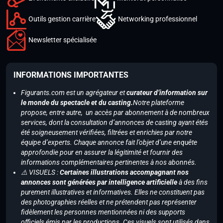
Outils gestion carrière
Networking professionnel
Newsletter spécialisée
INFORMATIONS IMPORTANTES
Figurants.com est un agrégateur et
curateur d’information sur
le monde du spectacle et du casting.
Notre plateforme
propose, entre autre, un accès par abonnement à de nombreux
services, dont la consultation d’annonces de casting ayant étés
été soigneusement vérifiées, filtrées et enrichies par notre
équipe d’experts. Chaque annonce fait l’objet d’une enquête
approfondie pour en assurer la légitimité et fournir des
informations complémentaires pertinentes à nos abonnés.
⚠️ VISUELS :
Certaines illustrations accompagnant nos
annonces sont générées par intelligence artificielle
à des fins
purement illustratives et informatives. Elles ne constituent pas
des photographies réelles et ne prétendent pas représenter
fidèlement les personnes mentionnées ni des supports
officiels émis par les productions. Ces visuels sont utilisés dans