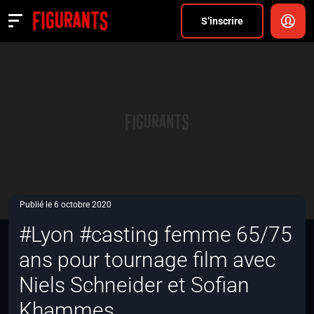
Divers
S’inscrire
Actualités
ANNONCER
FAQ
S’inscrire
CONNEXION
Publié le 6 octobre 2020
#Lyon #casting femme 65/75
ans pour tournage film avec
Niels Schneider et Sofian
Khammes