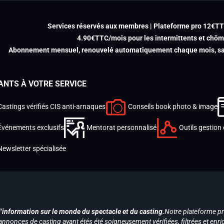
Services réservés aux membres | Plateforme pro 12€T
4.90€TTC/mois pour les intermittents et chô
Abonnement mensuel, renouvelé automatiquement chaque mois, san
ANTS À VOTRE SERVICE
Castings vérifiés CIS anti-arnaques
Conseils book photo & image
Événements exclusifs
Mentorat personnalisé
Outils gestion 
Newsletter spécialisée
d’information sur le monde du spectacle et du casting.
Notre plateforme p
annonces de casting ayant étés été soigneusement vérifiées, filtrées et enri