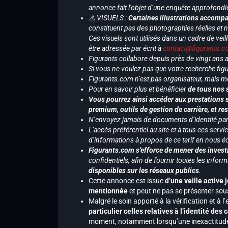
annonce fait l’objet d’une enquête approfondi
⚠️ VISUELS :
Certaines illustrations accompa
constituent pas des photographies réelles et 
Ces visuels sont utilisés dans un cadre de veil
être adressée par écrit à
contact@figurants.
Figurants collabore depuis près de vingt ans
Si vous ne voulez pas que votre recherche figu
Figurants.com n’est pas organisateur, mais m
Pour en savoir plus et bénéficier
de tous nos 
Vous pourrez ainsi accéder aux prestations s
premium, outils de gestion de carrière, et re
N’envoyez jamais de documents d’identité par e
L’accès préférentiel au site et à tous ces ser
d’informations à propos de ce tarif en nous écr
Figurants.com s’efforce de mener des investi
confidentiels, afin de fournir toutes les inf
disponibles sur les réseaux publics
.
Cette annonce est issue
d’une veille active 
mentionnée
et peut ne pas se présenter sous
Malgré le soin apporté à la vérification et à
particulier celles relatives à l’identité de
moment, notamment lorsqu’une inexactitude 