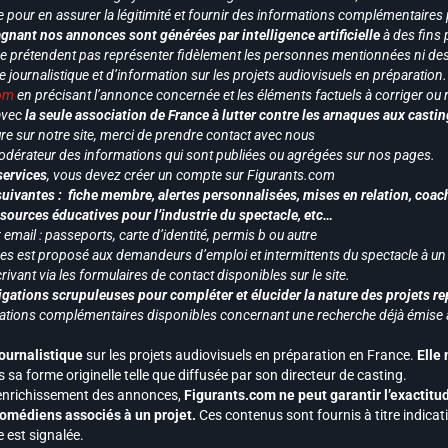
e pour en assurer la légitimité et fournir des informations complémentaires
gnant nos annonces sont générées par intelligence artificielle
à des fins 
ne prétendent pas représenter fidèlement les personnes mentionnées ni des 
le journalistique et d’information sur les projets audiovisuels en préparatio
com
en précisant l’annonce concernée et les éléments factuels à corriger ou re
 avec
la seule association de France à lutter contre les arnaques aux castin
re sur notre site, merci de prendre contact avec nous
odérateur des informations qui sont publiées ou agrégées sur nos pages.
services
, vous devez créer un compte sur Figurants.com
uivantes : fiche membre, alertes personnalisées, mises en relation, coac
ssources éducatives pour l’industrie du spectacle, etc…
mail : passeports, carte d’identité, permis b ou autre
vices est proposé aux demandeurs d’emploi et intermittents du spectacle à un
ivant via les formulaires de contact disponibles sur le site.
gations scrupuleuses pour compléter et élucider la nature des projets re
ormations complémentaires disponibles concernant une recherche déjà émise a
journalistique
sur les projets audiovisuels en préparation en France.
Elle
 sa forme originelle telle que diffusée par son directeur de casting.
 l’enrichissement des annonces,
Figurants.com ne peut garantir l’exactitu
s comédiens associés à un projet.
Ces contenus sont fournis à titre indicati
est signalée.