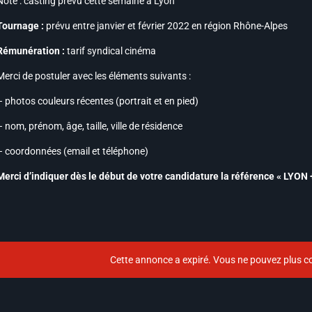
Note :
casting prévu cette semaine à Lyon
Tournage :
prévu entre janvier et février 2022 en région Rhône-Alpes
Rémunération :
tarif syndical cinéma
Merci de postuler avec les éléments suivants :
– photos couleurs récentes (portrait et en pied)
– nom, prénom, âge, taille, ville de résidence
– coordonnées (email et téléphone)
Merci d’indiquer dès le début de votre candidature la référence « LYON +
Cette annonce a expiré. Vous ne pouvez plus co