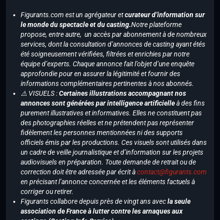
Figurants.com est un agrégateur et
curateur d’information sur
le monde du spectacle et du casting.
Notre plateforme
propose, entre autre, un accès par abonnement à de nombreux
services, dont la consultation d’annonces de casting ayant étés
été soigneusement vérifiées, filtrées et enrichies par notre
équipe d’experts. Chaque annonce fait l’objet d’une enquête
approfondie pour en assurer la légitimité et fournir des
informations complémentaires pertinentes à nos abonnés.
⚠️ VISUELS :
Certaines illustrations accompagnant nos
annonces sont générées par intelligence artificielle
à des fins
purement illustratives et informatives. Elles ne constituent pas
des photographies réelles et ne prétendent pas représenter
fidèlement les personnes mentionnées ni des supports
officiels émis par les productions. Ces visuels sont utilisés dans
un cadre de veille journalistique et d’information sur les projets
audiovisuels en préparation. Toute demande de retrait ou de
correction doit être adressée par écrit à
contact@figurants.com
en précisant l’annonce concernée et les éléments factuels à
corriger ou retirer.
Figurants collabore depuis près de vingt ans avec
la seule
association de France à lutter contre les arnaques aux