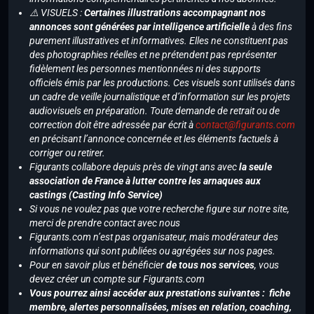
⚠️ VISUELS :
Certaines illustrations accompagnant nos
annonces sont générées par intelligence artificielle
à des fins
purement illustratives et informatives. Elles ne constituent pas
des photographies réelles et ne prétendent pas représenter
fidèlement les personnes mentionnées ni des supports
officiels émis par les productions. Ces visuels sont utilisés dans
un cadre de veille journalistique et d’information sur les projets
audiovisuels en préparation. Toute demande de retrait ou de
correction doit être adressée par écrit à
contact@figurants.com
en précisant l’annonce concernée et les éléments factuels à
corriger ou retirer.
Figurants collabore depuis près de vingt ans avec
la seule
association de France à lutter contre les arnaques aux
castings (Casting Info Service)
Si vous ne voulez pas que votre recherche figure sur notre site,
merci de prendre contact avec nous
Figurants.com n’est pas organisateur, mais modérateur des
informations qui sont publiées ou agrégées sur nos pages.
Pour en savoir plus et bénéficier
de tous nos services
, vous
devez créer un compte sur Figurants.com
Vous pourrez ainsi accéder aux prestations suivantes : fiche
membre, alertes personnalisées, mises en relation, coaching,