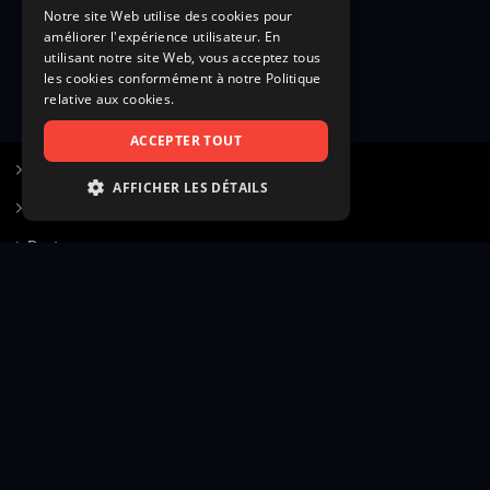
Notre site Web utilise des cookies pour
améliorer l'expérience utilisateur. En
utilisant notre site Web, vous acceptez tous
les cookies conformément à notre Politique
relative aux cookies.
ACCEPTER TOUT
S’inscrire à Figurants.com
AFFICHER LES DÉTAILS
Questions fréquentes
STRICTEMENT NÉCESSAIRES
Poster une annonce
PERFORMANCE
Actualités
CIBLAGE
Voir le hall of fame
FONCTIONNALITÉ
Contact
NON CLASSIFIÉS
Gestion d’abonnement
Transparence des avis
Strictement nécessaires
Performance