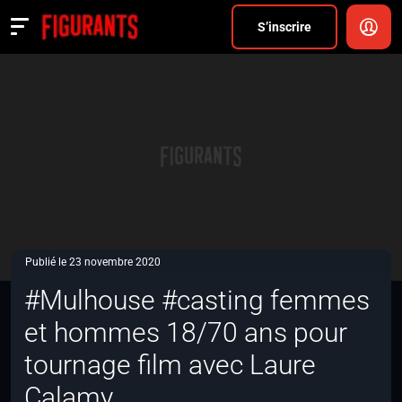
Divers
S’inscrire
Actualités
ANNONCER
FAQ
S’inscrire
CONNEXION
Publié le 23 novembre 2020
#Mulhouse #casting femmes
et hommes 18/70 ans pour
tournage film avec Laure
Calamy