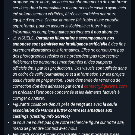
propose, entre autre, un accès par abonnement à de nombreux
services, dont la consultation d’annonces de casting ayant étés
été soigneusement vérifiées, filtrées et enrichies par notre
équipe d’experts. Chaque annonce fait l’objet d’une enquête
approfondie pour en assurer la légitimité et fournir des
informations complémentaires pertinentes à nos abonnés.
⚠️ VISUELS :
Certaines illustrations accompagnant nos
annonces sont générées par intelligence artificielle
à des fins
purement illustratives et informatives. Elles ne constituent pas
des photographies réelles et ne prétendent pas représenter
fidèlement les personnes mentionnées ni des supports
officiels émis par les productions. Ces visuels sont utilisés dans
un cadre de veille journalistique et d’information sur les projets
audiovisuels en préparation. Toute demande de retrait ou de
correction doit être adressée par écrit à
contact@figurants.com
en précisant l’annonce concernée et les éléments factuels à
corriger ou retirer.
Figurants collabore depuis près de vingt ans avec
la seule
association de France à lutter contre les arnaques aux
castings (Casting Info Service)
Si vous ne voulez pas que votre recherche figure sur notre site,
merci de prendre contact avec nous
Figurants.com n’est pas organisateur, mais modérateur des