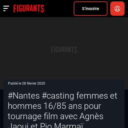
Divers
S’inscrire
Actualités
ANNONCER
FAQ
S’inscrire
CONNEXION
Publié le 28 février 2020
#Nantes #casting femmes et
hommes 16/85 ans pour
tournage film avec Agnès
Jaoui et Pio Marmaï