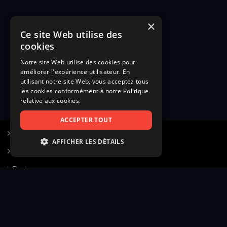
×
Ce site Web utilise des
cookies
Notre site Web utilise des cookies pour
améliorer l'expérience utilisateur. En
utilisant notre site Web, vous acceptez tous
les cookies conformément à notre Politique
relative aux cookies.
ACCEPTER TOUT
S’inscrire à Figurants.com
AFFICHER LES DÉTAILS
Questions fréquentes
STRICTEMENT NÉCESSAIRES
Poster une annonce
PERFORMANCE
Actualités
CIBLAGE
Voir le hall of fame
FONCTIONNALITÉ
Contact