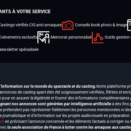
ANTS À VOTRE SERVICE
Castings vérifiés CIS anti-arnaques
Conseils book photo & image
Événements exclusifs
Mentorat personnalisé
Outils gestion 
Newsletter spécialisée
d’information sur le monde du spectacle et du casting.
Notre plateforme p
annonces de casting ayant étés été soigneusement vérifiées, filtrées et enri
e pour en assurer la légitimité et fournir des informations complémentaires
gnant nos annonces sont générées par intelligence artificielle
à des fins 
ne prétendent pas représenter fidèlement les personnes mentionnées ni des 
le journalistique et d’information sur les projets audiovisuels en préparatio
com
en précisant l’annonce concernée et les éléments factuels à corriger ou re
 avec
la seule association de France à lutter contre les arnaques aux castin