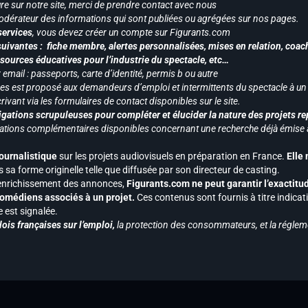
re sur notre site, merci de prendre contact avec nous
odérateur des informations qui sont publiées ou agrégées sur nos pages.
services
, vous devez créer un compte sur Figurants.com
uivantes : fiche membre, alertes personnalisées, mises en relation, coac
ssources éducatives pour l’industrie du spectacle, etc…
mail : passeports, carte d’identité, permis b ou autre
vices est proposé aux demandeurs d’emploi et intermittents du spectacle à un
ivant via les formulaires de contact disponibles sur le site.
gations scrupuleuses pour compléter et élucider la nature des projets re
ormations complémentaires disponibles concernant une recherche déjà émise a
journalistique
sur les projets audiovisuels en préparation en France.
Elle
 sa forme originelle telle que diffusée par son directeur de casting.
 l’enrichissement des annonces,
Figurants.com ne peut garantir l’exactitu
s comédiens associés à un projet.
Ces contenus sont fournis à titre indicati
est signalée.
ois françaises sur l’emploi,
la protection des consommateurs, et la réglem