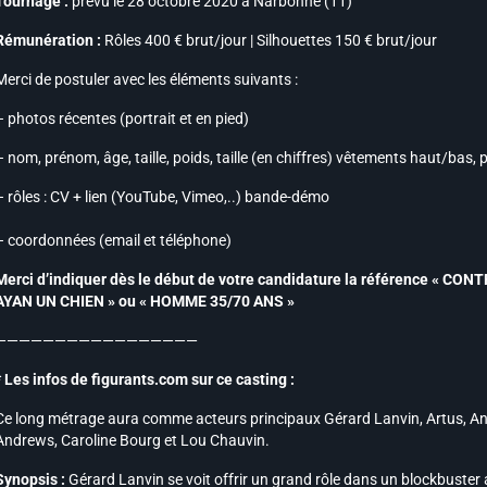
Tournage :
prévu le 28 octobre 2020 à Narbonne (11)
Rémunération :
Rôles 400 € brut/jour | Silhouettes 150 € brut/jour
Merci de postuler avec les éléments suivants :
– photos récentes (portrait et en pied)
– nom, prénom, âge, taille, poids, taille (en chiffres) vêtements haut/bas, p
– rôles : CV + lien (YouTube, Vimeo,..) bande-démo
– coordonnées (email et téléphone)
Merci d’indiquer dès le début de votre candidature la référence « CO
AYAN UN CHIEN » ou « HOMME 35/70 ANS »
—————————————————
* Les infos de figurants.com sur ce casting :
Ce long métrage aura comme acteurs principaux Gérard Lanvin, Artus, An
Andrews, Caroline Bourg et Lou Chauvin.
Synopsis :
Gérard Lanvin se voit offrir un grand rôle dans un blockbuste