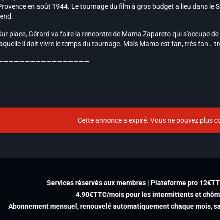
Provence en août 1944. Le tournage du film à gros budget a lieu dans le Su
rend.
Sur place, Gérard va faire la rencontre de Mama Zapareto qui s’occupe de l
laquelle il doit vivre le temps du tournage. Mais Mama est fan, très fan… tr
—————————————————
Cette annonce a expiré. Vous ne pouvez plus co
Services réservés aux membres | Plateforme pro 12€T
4.90€TTC/mois pour les intermittents et chô
Abonnement mensuel, renouvelé automatiquement chaque mois, san