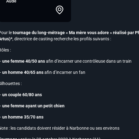
Aude
Pour le
tournage du long-métrage « Ma mère vous adore » réalisé par Ph
Artus)*
, directrice de casting recherche les profils suivants :
Rôles :
–
une femme 40/50 ans
afin d’incarner une contrôleuse dans un train
–
un homme 40/65 ans
afin d’incarner un fan
Silhouettes :
–
un couple 60/80 ans
–
une femme ayant un petit chien
–
un homme 35/70 ans
Note :
les candidats doivent résider à Narbonne ou ses environs