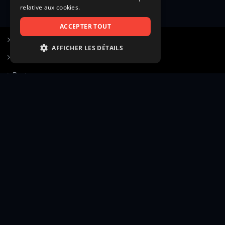
relative aux cookies.
ACCEPTER TOUT
S’inscrire à Figurants.com
AFFICHER LES DÉTAILS
Questions fréquentes
STRICTEMENT NÉCESSAIRES
Poster une annonce
PERFORMANCE
Actualités
CIBLAGE
Voir le hall of fame
FONCTIONNALITÉ
Contact
NON CLASSIFIÉS
Gestion d’abonnement
Transparence des avis
Strictement nécessaires
Performance
Mentions légales
Conditions générales
Ciblage
Fonctionnalité
Confidentialité
Cadre juridique et éditorial
Non classifiés
Création site web twinbi