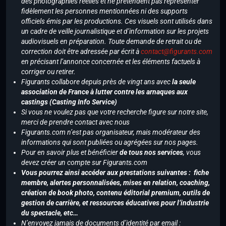
des photographies réelles et ne prétendent pas représenter
fidèlement les personnes mentionnées ni des supports
officiels émis par les productions. Ces visuels sont utilisés dans
un cadre de veille journalistique et d’information sur les projets
audiovisuels en préparation. Toute demande de retrait ou de
correction doit être adressée par écrit à
contact@figurants.com
en précisant l’annonce concernée et les éléments factuels à
corriger ou retirer.
Figurants collabore depuis près de vingt ans avec
la seule
association de France à lutter contre les arnaques aux
castings (Casting Info Service)
Si vous ne voulez pas que votre recherche figure sur notre site,
merci de prendre contact avec nous
Figurants.com n’est pas organisateur, mais modérateur des
informations qui sont publiées ou agrégées sur nos pages.
Pour en savoir plus et bénéficier
de tous nos services
, vous
devez créer un compte sur Figurants.com
Vous pourrez ainsi accéder aux prestations suivantes : fiche
membre, alertes personnalisées, mises en relation, coaching,
création de book photo, contenu éditorial premium, outils de
gestion de carrière, et ressources éducatives pour l’industrie
du spectacle, etc…
N’envoyez jamais de documents d’identité par email :