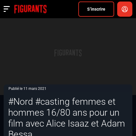
Divers
S’inscrire
Actualités
ANNONCER
FAQ
S’inscrire
CONNEXION
Publié le 11 mars 2021
#Nord #casting femmes et
hommes 16/80 ans pour un
film avec Alice Isaaz et Adam
Bessa