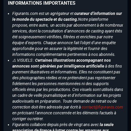
INFORMATIONS IMPORTANTES
Figurants.com est un agrégateur et
curateur d’information sur
le monde du spectacle et du casting.
Notre plateforme
propose, entre autre, un accès par abonnement à de nombreux
services, dont la consultation d’annonces de casting ayant étés
été soigneusement vérifiées, filtrées et enrichies par notre
équipe d’experts. Chaque annonce fait l’objet d’une enquête
approfondie pour en assurer la légitimité et fournir des
informations complémentaires pertinentes à nos abonnés.
⚠️ VISUELS :
Certaines illustrations accompagnant nos
annonces sont générées par intelligence artificielle
à des fins
purement illustratives et informatives. Elles ne constituent pas
des photographies réelles et ne prétendent pas représenter
fidèlement les personnes mentionnées ni des supports
officiels émis par les productions. Ces visuels sont utilisés dans
un cadre de veille journalistique et d’information sur les projets
audiovisuels en préparation. Toute demande de retrait ou de
correction doit être adressée par écrit à
contact@figurants.com
en précisant l’annonce concernée et les éléments factuels à
corriger ou retirer.
Figurants collabore depuis près de vingt ans avec
la seule
association de France à lutter contre les arnaques aux