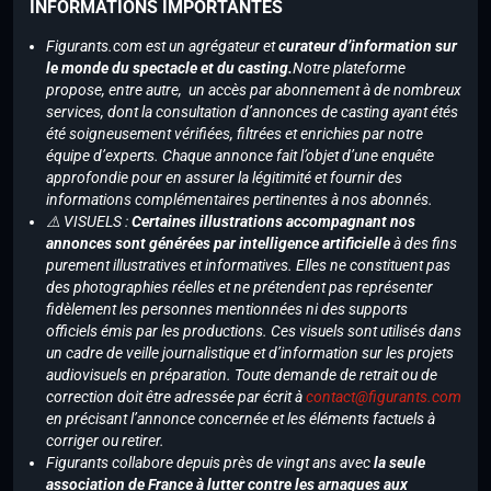
INFORMATIONS IMPORTANTES
Figurants.com est un agrégateur et
curateur d’information sur
le monde du spectacle et du casting.
Notre plateforme
propose, entre autre, un accès par abonnement à de nombreux
services, dont la consultation d’annonces de casting ayant étés
été soigneusement vérifiées, filtrées et enrichies par notre
équipe d’experts. Chaque annonce fait l’objet d’une enquête
approfondie pour en assurer la légitimité et fournir des
informations complémentaires pertinentes à nos abonnés.
⚠️ VISUELS :
Certaines illustrations accompagnant nos
annonces sont générées par intelligence artificielle
à des fins
purement illustratives et informatives. Elles ne constituent pas
des photographies réelles et ne prétendent pas représenter
fidèlement les personnes mentionnées ni des supports
officiels émis par les productions. Ces visuels sont utilisés dans
un cadre de veille journalistique et d’information sur les projets
audiovisuels en préparation. Toute demande de retrait ou de
correction doit être adressée par écrit à
contact@figurants.com
en précisant l’annonce concernée et les éléments factuels à
corriger ou retirer.
Figurants collabore depuis près de vingt ans avec
la seule
association de France à lutter contre les arnaques aux