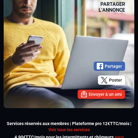
PARTAGER
L’ANNONCE
Partager
Poster
Envoyer à un ami
Services réservés aux membres | Plateforme pro 12€TTC/mois |
Voir tous les services
4.90€TTC/mois pour les intermittents et chômeurs
sous