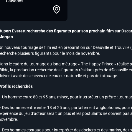
Calvados
Rupert Everett recherche des figurants pour son prochain film sur Osca
Morgan
Un nouveau tournage de film est en préparation sur Deauville et Trouville 
recherche plusieurs figurants pour le mois de novembre.
Dans le cadre du tournage du long-métrage « The Happy Prince » réalisé par
Wilde, la production recherche des figurants résidant près de #Deauville e
doivent avoir des cheveux de couleur naturelle et pas de tatouage.
Profils recherchés
– Un homme entre 80 et 95 ans, mince, pour interpréter un prêtre : tourn
– Des hommes entre entre 18 et 25 ans, parfaitement anglophones, pour i
expérience du jeu d’acteur serait un plus et les postulants ne doivent pas a
novembre.
– Des hommes costauds pour interpréter des dockers et des marins, de tou