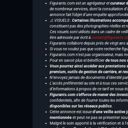
Figurants.com est un agrégateur et
curateur 
de nombreux services, dont la consultation d’
annonce fait l’objet d’une enquête approfondi
⚠️ VISUELS :
Certaines illustrations accompa
constituent pas des photographies réelles et 
Ces visuels sont utilisés dans un cadre de veil
être adressée par écrit à
contact@figurants.
Figurants collabore depuis près de vingt ans
Si vous ne voulez pas que votre recherche figu
Figurants.com n’est pas organisateur, mais m
Pour en savoir plus et bénéficier
de tous nos 
Vous pourrez ainsi accéder aux prestations s
premium, outils de gestion de carrière, et re
N’envoyez jamais de documents d’identité par e
L’accès préférentiel au site et à tous ces ser
d’informations à propos de ce tarif en nous écr
Figurants.com s’efforce de mener des investi
confidentiels, afin de fournir toutes les inf
disponibles sur les réseaux publics
.
Cette annonce est issue
d’une veille active 
mentionnée
et peut ne pas se présenter sous
Malgré le soin apporté à la vérification et à