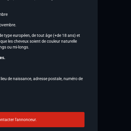
embre
novembre.
 type européen, de tout âge (+de 18 ans) et
f que les cheveux soient de couleur naturelle
ongs ou mi-longs.
es.
lieu de naissance, adresse postale, numéro de
ntacter l'annonceur.