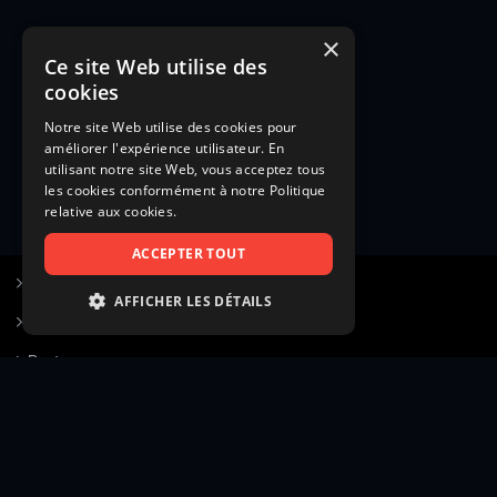
×
Ce site Web utilise des
cookies
Notre site Web utilise des cookies pour
améliorer l'expérience utilisateur. En
utilisant notre site Web, vous acceptez tous
les cookies conformément à notre Politique
relative aux cookies.
ACCEPTER TOUT
S’inscrire à Figurants.com
AFFICHER LES DÉTAILS
Questions fréquentes
STRICTEMENT NÉCESSAIRES
Poster une annonce
PERFORMANCE
Actualités
CIBLAGE
Voir le hall of fame
FONCTIONNALITÉ
Contact