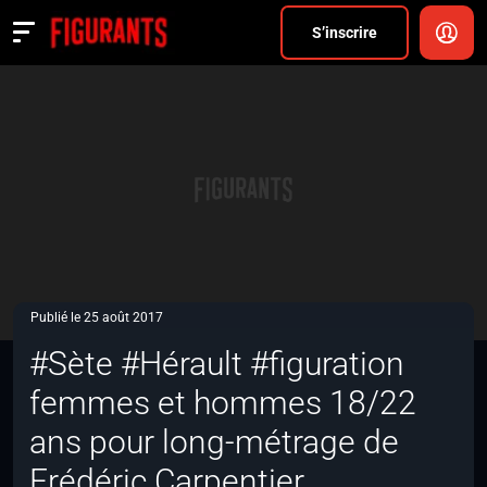
Divers
S’inscrire
Actualités
ANNONCER
FAQ
S’inscrire
CONNEXION
Publié le 25 août 2017
#Sète #Hérault #figuration
femmes et hommes 18/22
ans pour long-métrage de
Frédéric Carpentier