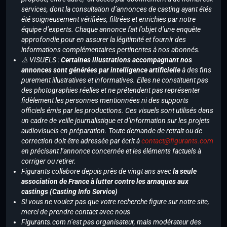
services, dont la consultation d’annonces de casting ayant étés
été soigneusement vérifiées, filtrées et enrichies par notre
équipe d’experts. Chaque annonce fait l’objet d’une enquête
approfondie pour en assurer la légitimité et fournir des
informations complémentaires pertinentes à nos abonnés.
⚠️ VISUELS :
Certaines illustrations accompagnant nos
annonces sont générées par intelligence artificielle
à des fins
purement illustratives et informatives. Elles ne constituent pas
des photographies réelles et ne prétendent pas représenter
fidèlement les personnes mentionnées ni des supports
officiels émis par les productions. Ces visuels sont utilisés dans
un cadre de veille journalistique et d’information sur les projets
audiovisuels en préparation. Toute demande de retrait ou de
correction doit être adressée par écrit à
contact@figurants.com
en précisant l’annonce concernée et les éléments factuels à
corriger ou retirer.
Figurants collabore depuis près de vingt ans avec
la seule
association de France à lutter contre les arnaques aux
castings (Casting Info Service)
Si vous ne voulez pas que votre recherche figure sur notre site,
merci de prendre contact avec nous
Figurants.com n’est pas organisateur, mais modérateur des