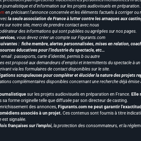
le journalistique et d’information sur les projets audiovisuels en préparatio
com
en précisant l’annonce concernée et les éléments factuels à corriger ou re
 avec
la seule association de France à lutter contre les arnaques aux castin
re sur notre site, merci de prendre contact avec nous
odérateur des informations qui sont publiées ou agrégées sur nos pages.
services
, vous devez créer un compte sur Figurants.com
uivantes : fiche membre, alertes personnalisées, mises en relation, coac
ssources éducatives pour l’industrie du spectacle, etc…
mail : passeports, carte d’identité, permis b ou autre
vices est proposé aux demandeurs d’emploi et intermittents du spectacle à un
ivant via les formulaires de contact disponibles sur le site.
gations scrupuleuses pour compléter et élucider la nature des projets re
ormations complémentaires disponibles concernant une recherche déjà émise a
journalistique
sur les projets audiovisuels en préparation en France.
Elle
 sa forme originelle telle que diffusée par son directeur de casting.
 l’enrichissement des annonces,
Figurants.com ne peut garantir l’exactitu
s comédiens associés à un projet.
Ces contenus sont fournis à titre indicati
est signalée.
ois françaises sur l’emploi,
la protection des consommateurs, et la réglem