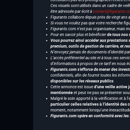
Ces visuels sont utilisés dans un cadre de veil
être adressée par écrit à
contact@figurants.
Figurants collabore depuis près de vingt ans
Si vous ne voulez pas que votre recherche figu
Figurants.com n’est pas organisateur, mais m
Pour en savoir plus et bénéficier
de tous nos 
Vous pourrez ainsi accéder aux prestations s
premium, outils de gestion de carrière, et re
N’envoyez jamais de documents d’identité par e
L’accès préférentiel au site et à tous ces ser
d’informations à propos de ce tarif en nous écr
Figurants.com s’efforce de mener des investi
confidentiels, afin de fournir toutes les inf
disponibles sur les réseaux publics
.
Cette annonce est issue
d’une veille active 
mentionnée
et peut ne pas se présenter sous
Malgré le soin apporté à la vérification et à
particulier celles relatives à l’identité de
moment, notamment lorsqu’une inexactitude 
Figurants.com opère en conformité avec les l