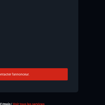
ntacter l'annonceur.
TC/mois |
Voir tous les services