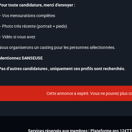
Pour toute candidature, merci d’envoyer :
– Vos mensurations complètes
– Photo très récente (portrait + pieds)
– Vidéo si vous avez
Nous organiserons un casting pour les personnes sélectionnées.
Mentionnez DANSEUSE
Pas d’autres candidatures , uniquement ces profils sont recherchés.
Cette annonce a expiré. Vous ne pouvez plus co
Services réservés aux membres | Plateforme pro 12€T