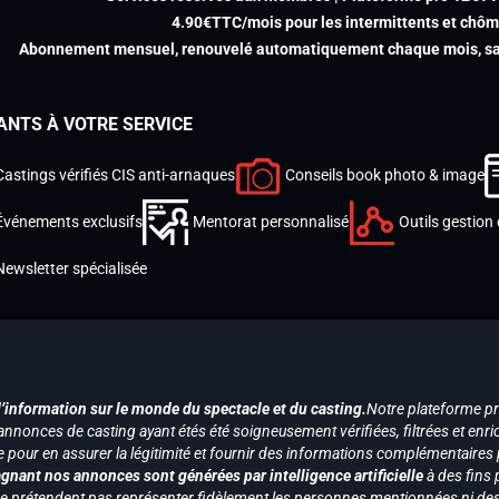
4.90€TTC/mois pour les intermittents et chô
Abonnement mensuel, renouvelé automatiquement chaque mois, san
ANTS À VOTRE SERVICE
Castings vérifiés CIS anti-arnaques
Conseils book photo & image
Événements exclusifs
Mentorat personnalisé
Outils gestion 
Newsletter spécialisée
d’information sur le monde du spectacle et du casting.
Notre plateforme p
annonces de casting ayant étés été soigneusement vérifiées, filtrées et enri
e pour en assurer la légitimité et fournir des informations complémentaires
gnant nos annonces sont générées par intelligence artificielle
à des fins 
ne prétendent pas représenter fidèlement les personnes mentionnées ni des 