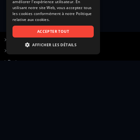
améliorer l'expérience utilisateur. En
utilisant notre site Web, vous acceptez tous
les cookies conformément à notre Politique
relative aux cookies.
ACCEPTER TOUT
S’inscrire à Figurants.com
AFFICHER LES DÉTAILS
Questions fréquentes
STRICTEMENT NÉCESSAIRES
Poster une annonce
PERFORMANCE
Actualités
CIBLAGE
Voir le hall of fame
FONCTIONNALITÉ
Contact
NON CLASSIFIÉS
Gestion d’abonnement
Transparence des avis
Strictement nécessaires
Performance
Mentions légales
Conditions générales
Ciblage
Fonctionnalité