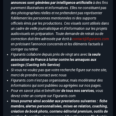
annonces sont générées par intelligence artificielle
à des fins
purement illustratives et informatives. Elles ne constituent pas
des photographies réelles et ne prétendent pas représenter
fidèlement les personnes mentionnées ni des supports
officiels émis par les productions. Ces visuels sont utilisés dans
un cadre de veille journalistique et d’information sur les projets
audiovisuels en préparation. Toute demande de retrait ou de
correction doit être adressée par écrit à
contact@figurants.com
en précisant l’annonce concernée et les éléments factuels à
corriger ou retirer.
Figurants collabore depuis près de vingt ans avec
la seule
association de France à lutter contre les arnaques aux
castings (Casting Info Service)
Si vous ne voulez pas que votre recherche figure sur notre site,
merci de prendre contact avec nous
Figurants.com n’est pas organisateur, mais modérateur des
informations qui sont publiées ou agrégées sur nos pages.
Pour en savoir plus et bénéficier
de tous nos services
, vous
devez créer un compte sur Figurants.com
Vous pourrez ainsi accéder aux prestations suivantes : fiche
membre, alertes personnalisées, mises en relation, coaching,
création de book photo, contenu éditorial premium, outils de