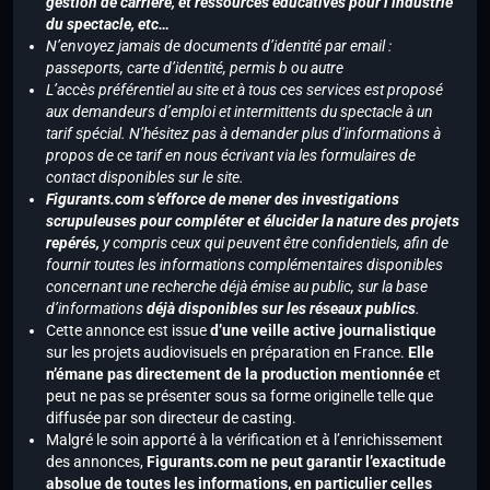
gestion de carrière, et ressources éducatives pour l’industrie
du spectacle, etc…
N’envoyez jamais de documents d’identité par email :
passeports, carte d’identité, permis b ou autre
L’accès préférentiel au site et à tous ces services est proposé
aux demandeurs d’emploi et intermittents du spectacle à un
tarif spécial. N’hésitez pas à demander plus d’informations à
propos de ce tarif en nous écrivant via les formulaires de
contact disponibles sur le site.
Figurants.com s’efforce de mener des investigations
scrupuleuses pour compléter et élucider la nature des projets
repérés,
y compris ceux qui peuvent être confidentiels, afin de
fournir toutes les informations complémentaires disponibles
concernant une recherche déjà émise au public, sur la base
d’informations
déjà disponibles sur les réseaux publics
.
Cette annonce est issue
d’une veille active journalistique
sur les projets audiovisuels en préparation en France.
Elle
n’émane pas directement de la production mentionnée
et
peut ne pas se présenter sous sa forme originelle telle que
diffusée par son directeur de casting.
Malgré le soin apporté à la vérification et à l’enrichissement
des annonces,
Figurants.com ne peut garantir l’exactitude
absolue de toutes les informations, en particulier celles