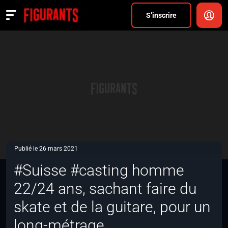
Divers
S’inscrire
Actualités
ANNONCER
FAQ
S’inscrire
CONNEXION
Publié le 26 mars 2021
#Suisse #casting homme
22/24 ans, sachant faire du
skate et de la guitare, pour un
long-métrage