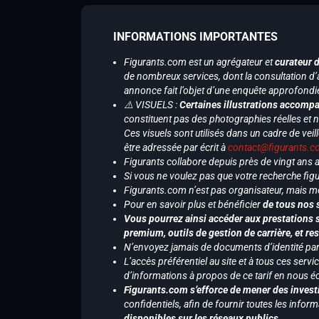
INFORMATIONS IMPORTANTES
Figurants.com est un agrégateur et
curateur 
de nombreux services, dont la consultation d’
annonce fait l’objet d’une enquête approfondi
⚠️ VISUELS :
Certaines illustrations accompa
constituent pas des photographies réelles et 
Ces visuels sont utilisés dans un cadre de veil
être adressée par écrit à
contact@figurants.
Figurants collabore depuis près de vingt ans
Si vous ne voulez pas que votre recherche figu
Figurants.com n’est pas organisateur, mais m
Pour en savoir plus et bénéficier
de tous nos 
Vous pourrez ainsi accéder aux prestations s
premium, outils de gestion de carrière, et re
N’envoyez jamais de documents d’identité par e
L’accès préférentiel au site et à tous ces ser
d’informations à propos de ce tarif en nous écr
Figurants.com s’efforce de mener des investi
confidentiels, afin de fournir toutes les inf
disponibles sur les réseaux publics
.