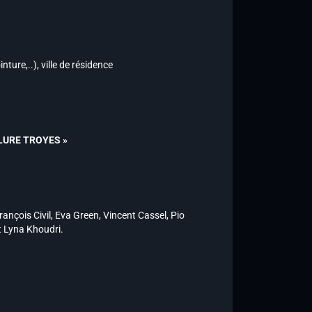
ture,..), ville de résidence
UBLURE TROYES »
ançois Civil, Eva Green, Vincent Cassel, Pio
t Lyna Khoudri.