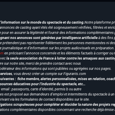
d’information sur le monde du spectacle et du casting.
Notre plateforme p
annonces de casting ayant étés été soigneusement vérifiées, filtrées et enri
e pour en assurer la légitimité et fournir des informations complémentaires
gnant nos annonces sont générées par intelligence artificielle
à des fins 
ne prétendent pas représenter fidèlement les personnes mentionnées ni des 
le journalistique et d’information sur les projets audiovisuels en préparatio
com
en précisant l’annonce concernée et les éléments factuels à corriger ou re
 avec
la seule association de France à lutter contre les arnaques aux castin
re sur notre site, merci de prendre contact avec nous
odérateur des informations qui sont publiées ou agrégées sur nos pages.
services
, vous devez créer un compte sur Figurants.com
uivantes : fiche membre, alertes personnalisées, mises en relation, coac
ssources éducatives pour l’industrie du spectacle, etc…
mail : passeports, carte d’identité, permis b ou autre
vices est proposé aux demandeurs d’emploi et intermittents du spectacle à un
ivant via les formulaires de contact disponibles sur le site.
gations scrupuleuses pour compléter et élucider la nature des projets re
ormations complémentaires disponibles concernant une recherche déjà émise a