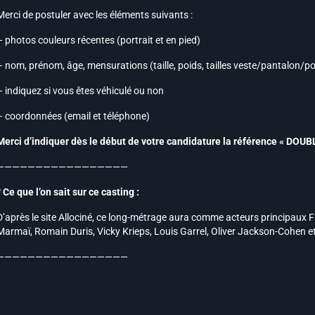
Merci de postuler avec les éléments suivants :
– photos couleurs récentes (portrait et en pied)
– nom, prénom, âge, mensurations (taille, poids, tailles veste/pantalon/poin
– indiquez si vous êtes véhiculé ou non
– coordonnées (email et téléphone)
Merci d’indiquer dès le début de votre candidature la référence « DO
—————————————————
* Ce que l’on sait sur ce casting :
D’après le site Allociné, ce long-métrage aura comme acteurs principaux Fr
Marmaï, Romain Duris, Vicky Krieps, Louis Garrel, Oliver Jackson-Cohen e
—————————————————