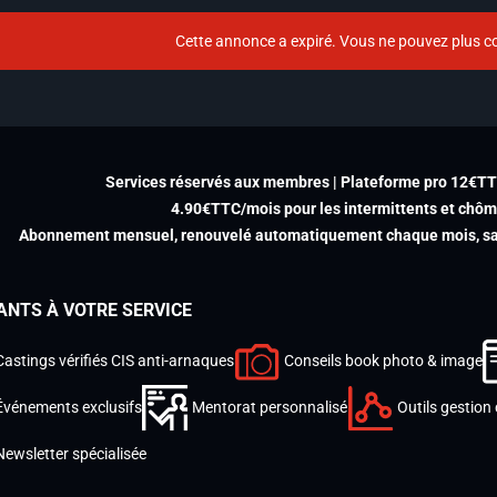
Cette annonce a expiré. Vous ne pouvez plus co
Services réservés aux membres | Plateforme pro 12€T
4.90€TTC/mois pour les intermittents et chô
Abonnement mensuel, renouvelé automatiquement chaque mois, san
ANTS À VOTRE SERVICE
Castings vérifiés CIS anti-arnaques
Conseils book photo & image
Événements exclusifs
Mentorat personnalisé
Outils gestion 
Newsletter spécialisée