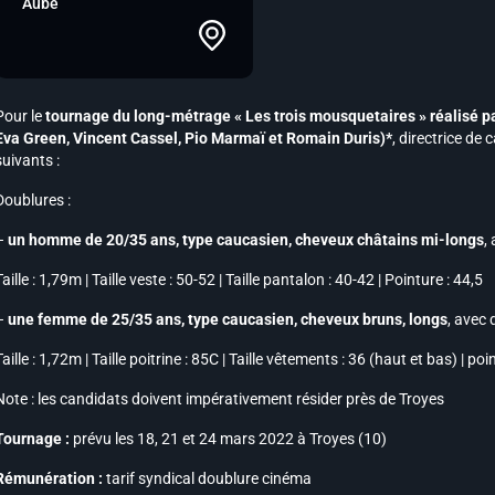
Aube
Pour le
tournage du long-métrage « Les trois mousquetaires » réalisé p
Eva Green, Vincent Cassel, Pio Marmaï et Romain Duris)*
, directrice de
suivants :
Doublures :
–
un homme de 20/35 ans, type caucasien, cheveux châtains mi-longs
,
Taille : 1,79m | Taille veste : 50-52 | Taille pantalon : 40-42 | Pointure : 44,5
–
une femme de 25/35 ans, type caucasien, cheveux bruns, longs
, avec 
Taille : 1,72m | Taille poitrine : 85C | Taille vêtements : 36 (haut et bas) | po
Note :
les candidats doivent impérativement résider près de Troyes
Tournage :
prévu les 18, 21 et 24 mars 2022 à Troyes (10)
Rémunération :
tarif syndical doublure cinéma