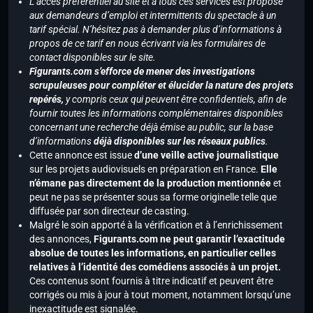
L’accès préférentiel au site et à tous ces services est proposé
aux demandeurs d’emploi et intermittents du spectacle à un
tarif spécial. N’hésitez pas à demander plus d’informations à
propos de ce tarif en nous écrivant via les formulaires de
contact disponibles sur le site.
Figurants.com s’efforce de mener des investigations
scrupuleuses pour compléter et élucider la nature des projets
repérés,
y compris ceux qui peuvent être confidentiels, afin de
fournir toutes les informations complémentaires disponibles
concernant une recherche déjà émise au public, sur la base
d’informations
déjà disponibles sur les réseaux publics
.
Cette annonce est issue
d’une veille active journalistique
sur les projets audiovisuels en préparation en France.
Elle
n’émane pas directement de la production mentionnée
et
peut ne pas se présenter sous sa forme originelle telle que
diffusée par son directeur de casting.
Malgré le soin apporté à la vérification et à l’enrichissement
des annonces,
Figurants.com ne peut garantir l’exactitude
absolue de toutes les informations, en particulier celles
relatives à l’identité des comédiens associés à un projet.
Ces contenus sont fournis à titre indicatif et peuvent être
corrigés ou mis à jour à tout moment, notamment lorsqu’une
inexactitude est signalée.