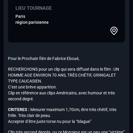
LIEU TOURNAGE
Paris
région parisienne
Pour le Prochain film de Fabrice Eboué,
RECHERCHONS pour un clip qui sera diffusé dans le film : UN
HOMME AGE
ENVIRON 70 ANS, TRÈS CHÉTIF, GRINGALET
TYPE CAUCASIEN.
C’est une brève apparition.
Clip en référence aux clips Américains, avec humour et très
second
degré.
CRITERES :
Mesurer maximum 1,70cm, être très chétif, très
frêle. Très
clair de peau.
Accepter d’être juste torse nu pour la “blague”
Clip très second degrés, ou ce Monsieur est un peu une “victime”