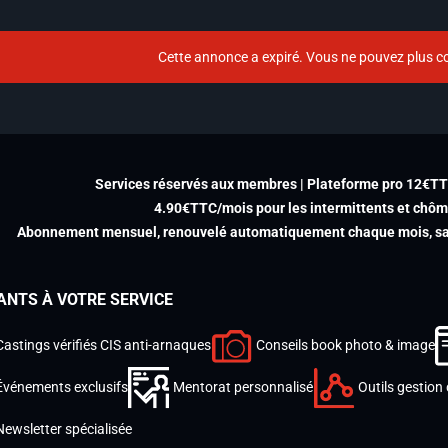
Cette annonce a expiré. Vous ne pouvez plus co
Services réservés aux membres | Plateforme pro 12€T
4.90€TTC/mois pour les intermittents et chô
Abonnement mensuel, renouvelé automatiquement chaque mois, san
ANTS À VOTRE SERVICE
Castings vérifiés CIS anti-arnaques
Conseils book photo & image
Événements exclusifs
Mentorat personnalisé
Outils gestion 
Newsletter spécialisée