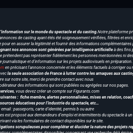
d’information sur le monde du spectacle et du casting.
Notre plateforme p
annonces de casting ayant étés été soigneusement vérifiées, filtrées et enri
e pour en assurer la légitimité et fournir des informations complémentaires
gnant nos annonces sont générées par intelligence artificielle
à des fins 
ne prétendent pas représenter fidèlement les personnes mentionnées ni des 
le journalistique et d’information sur les projets audiovisuels en préparatio
com
en précisant l’annonce concernée et les éléments factuels à corriger ou re
 avec
la seule association de France à lutter contre les arnaques aux castin
re sur notre site, merci de prendre contact avec nous
odérateur des informations qui sont publiées ou agrégées sur nos pages.
services
, vous devez créer un compte sur Figurants.com
uivantes : fiche membre, alertes personnalisées, mises en relation, coac
ssources éducatives pour l’industrie du spectacle, etc…
mail : passeports, carte d’identité, permis b ou autre
vices est proposé aux demandeurs d’emploi et intermittents du spectacle à un
ivant via les formulaires de contact disponibles sur le site.
gations scrupuleuses pour compléter et élucider la nature des projets re
ormations complémentaires disponibles concernant une recherche déjà émise a