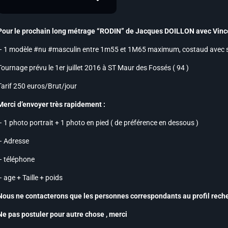
Pour le prochain long métrage “RODIN” de Jacques DOILLON avec Vincen
– 1 modèle #nu #masculin entre 1m55 et 1M65 maximum, costaud avec si
Tournage prévu le 1er juillet 2016 à ST Maur des Fossés ( 94 )
Tarif 250 euros/Brut/jour
Merci d’envoyer très rapidement :
– 1 photo portrait + 1 photo en pied ( de préférence en dessous )
– Adresse
– téléphone
– age + Taille + poids
Nous ne contacterons que les personnes correspondants au profil reche
Ne pas postuler pour autre chose , merci