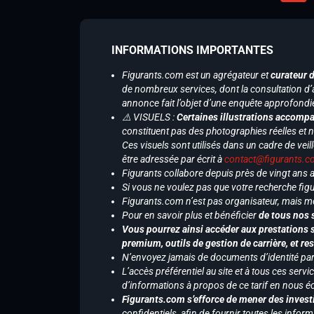
INFORMATIONS IMPORTANTES
Figurants.com est un agrégateur et
curateur 
de nombreux services, dont la consultation d’
annonce fait l’objet d’une enquête approfondi
⚠️ VISUELS :
Certaines illustrations accompa
constituent pas des photographies réelles et 
Ces visuels sont utilisés dans un cadre de veil
être adressée par écrit à
contact@figurants.
Figurants collabore depuis près de vingt ans
Si vous ne voulez pas que votre recherche figu
Figurants.com n’est pas organisateur, mais m
Pour en savoir plus et bénéficier
de tous nos 
Vous pourrez ainsi accéder aux prestations s
premium, outils de gestion de carrière, et re
N’envoyez jamais de documents d’identité par e
L’accès préférentiel au site et à tous ces ser
d’informations à propos de ce tarif en nous écr
Figurants.com s’efforce de mener des investi
confidentiels, afin de fournir toutes les inf