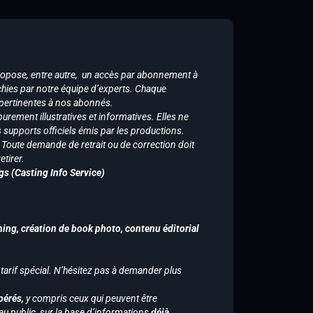
ropose, entre autre, un accès par abonnement à
chies par notre équipe d’experts. Chaque
 pertinentes à nos abonnés.
purement illustratives et informatives. Elles ne
supports officiels émis par les productions.
n. Toute demande de retrait ou de correction doit
tirer.
gs (Casting Info Service)
hing, création de book photo, contenu éditorial
 tarif spécial. N’hésitez pas à demander plus
pérés,
y compris ceux qui peuvent être
u public, sur la base d’informations
déjà