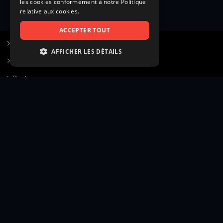
les cookies conformément à notre Politique
relative aux cookies.
ACCEPTER TOUT
S’inscrire à Figurants.com
AFFICHER LES DÉTAILS
Questions fréquentes
STRICTEMENT NÉCESSAIRES
Poster une annonce
PERFORMANCE
Actualités
CIBLAGE
Voir le hall of fame
FONCTIONNALITÉ
Contact
NON CLASSIFIÉS
Gestion d’abonnement
Transparence des avis
Strictement nécessaires
Performance
Mentions légales
Conditions générales
Ciblage
Fonctionnalité
Confidentialité
Cadre juridique et éditorial
Non classifiés
Création site web twinbi