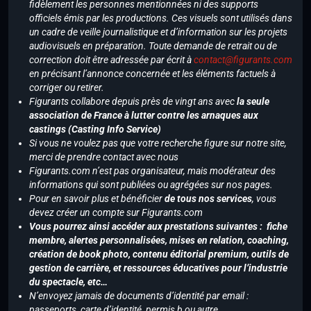
fidèlement les personnes mentionnées ni des supports
officiels émis par les productions. Ces visuels sont utilisés dans
un cadre de veille journalistique et d’information sur les projets
audiovisuels en préparation. Toute demande de retrait ou de
correction doit être adressée par écrit à
contact@figurants.com
en précisant l’annonce concernée et les éléments factuels à
corriger ou retirer.
Figurants collabore depuis près de vingt ans avec
la seule
association de France à lutter contre les arnaques aux
castings (Casting Info Service)
Si vous ne voulez pas que votre recherche figure sur notre site,
merci de prendre contact avec nous
Figurants.com n’est pas organisateur, mais modérateur des
informations qui sont publiées ou agrégées sur nos pages.
Pour en savoir plus et bénéficier
de tous nos services
, vous
devez créer un compte sur Figurants.com
Vous pourrez ainsi accéder aux prestations suivantes : fiche
membre, alertes personnalisées, mises en relation, coaching,
création de book photo, contenu éditorial premium, outils de
gestion de carrière, et ressources éducatives pour l’industrie
du spectacle, etc…
N’envoyez jamais de documents d’identité par email :
passeports, carte d’identité, permis b ou autre