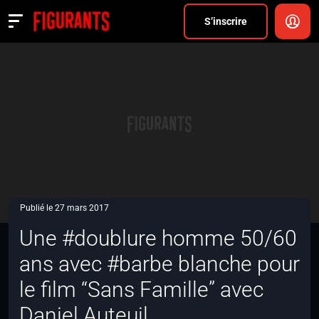
Divers
S’inscrire
Actualités
ANNONCER
FAQ
S’inscrire
CONNEXION
Publié le 27 mars 2017
Une #doublure homme 50/60
ans avec #barbe blanche pour
le film “Sans Famille” avec
Daniel Auteuil