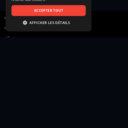
ACCEPTER TOUT
S’inscrire à Figurants.com
AFFICHER LES DÉTAILS
Questions fréquentes
STRICTEMENT NÉCESSAIRES
Poster une annonce
PERFORMANCE
Actualités
CIBLAGE
Voir le hall of fame
FONCTIONNALITÉ
Contact
NON CLASSIFIÉS
Gestion d’abonnement
Transparence des avis
Strictement nécessaires
Performance
Mentions légales
Conditions générales
Ciblage
Fonctionnalité
Confidentialité
Cadre juridique et éditorial
Non classifiés
Création site web twinbi
© Figurants.com — Éditeur : CASTINGDUJOUR SARL (RCS Paris 510 060 007) — Siège social : 111
Les cookies strictement nécessaires habilitent