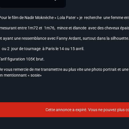
Pour le film de Nadir Moknèche « Lola Pater » je recherche une femme ent
mesurant entre 1m72 et 1m76, mince et élancée avec des cheveux épais,
et ayant une ressemblance avec Fanny Ardant, surtout dans la silhouette
1 ou 2 jour de tournage à Paris le 14 ou 15 avril.
Tarif figuration 105€ brut.
Je vous remercie de me transmettre au plus vite une photo portrait et une 
en mentionnant « sosie»
Cette annonce a expiré. Vous ne pouvez plus co