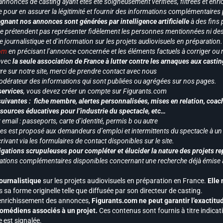
annonces de casting ayant étés été soigneusement vérifiées, filtrées et enri
e pour en assurer la légitimité et fournir des informations complémentaires
gnant nos annonces sont générées par intelligence artificielle
à des fins 
ne prétendent pas représenter fidèlement les personnes mentionnées ni des 
le journalistique et d’information sur les projets audiovisuels en préparatio
com
en précisant l’annonce concernée et les éléments factuels à corriger ou re
 avec
la seule association de France à lutter contre les arnaques aux castin
re sur notre site, merci de prendre contact avec nous
odérateur des informations qui sont publiées ou agrégées sur nos pages.
services
, vous devez créer un compte sur Figurants.com
uivantes : fiche membre, alertes personnalisées, mises en relation, coac
ssources éducatives pour l’industrie du spectacle, etc…
mail : passeports, carte d’identité, permis b ou autre
vices est proposé aux demandeurs d’emploi et intermittents du spectacle à un
ivant via les formulaires de contact disponibles sur le site.
gations scrupuleuses pour compléter et élucider la nature des projets re
ormations complémentaires disponibles concernant une recherche déjà émise a
journalistique
sur les projets audiovisuels en préparation en France.
Elle
 sa forme originelle telle que diffusée par son directeur de casting.
 l’enrichissement des annonces,
Figurants.com ne peut garantir l’exactitu
s comédiens associés à un projet.
Ces contenus sont fournis à titre indicati
est signalée.