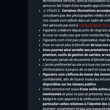
de nombreux services, dont la consultation d’
annonce fait l’objet d’une enquête approfondi
⚠️ VISUELS :
Certaines illustrations accompa
constituent pas des photographies réelles et 
Ces visuels sont utilisés dans un cadre de veil
être adressée par écrit à
contact@figurants.
Figurants collabore depuis près de vingt ans
Si vous ne voulez pas que votre recherche figu
Figurants.com n’est pas organisateur, mais m
Pour en savoir plus et bénéficier
de tous nos 
Vous pourrez ainsi accéder aux prestations s
premium, outils de gestion de carrière, et re
N’envoyez jamais de documents d’identité par e
L’accès préférentiel au site et à tous ces ser
d’informations à propos de ce tarif en nous écr
Figurants.com s’efforce de mener des investi
confidentiels, afin de fournir toutes les inf
disponibles sur les réseaux publics
.
Cette annonce est issue
d’une veille active 
mentionnée
et peut ne pas se présenter sous
Malgré le soin apporté à la vérification et à
particulier celles relatives à l’identité de
moment, notamment lorsqu’une inexactitude 