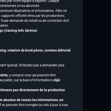
chies par notre équipe d’experts. Chaque
 pertinentes à nos abonnés.
purement illustratives et informatives. Elles ne
supports officiels émis par les productions.
n. Toute demande de retrait ou de correction doit
tirer.
gs (Casting Info Service)
hing, création de book photo, contenu éditorial
 tarif spécial. N’hésitez pas à demander plus
pérés,
y compris ceux qui peuvent être
u public, sur la base d’informations
déjà
 n’émane pas directement de la production
de absolue de toutes les informations, en
f et peuvent être corrigés ou mis à jour à tout