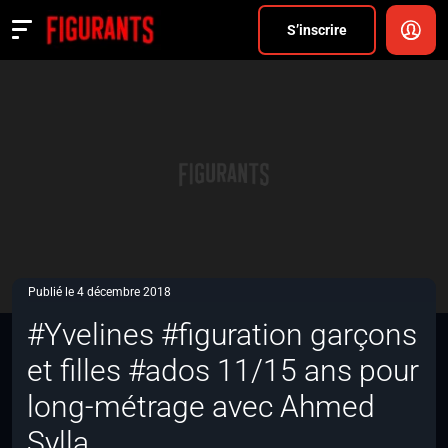
Divers
S’inscrire
Actualités
ANNONCER
FAQ
S’inscrire
CONNEXION
Publié le 4 décembre 2018
#Yvelines #figuration garçons
et filles #ados 11/15 ans pour
long-métrage avec Ahmed
Sylla