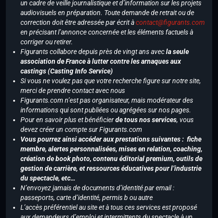
un cadre de veille journalistique et d’information sur les projets
audiovisuels en préparation. Toute demande de retrait ou de
correction doit être adressée par écrit à
contact@figurants.com
en précisant l’annonce concernée et les éléments factuels à
corriger ou retirer.
Figurants collabore depuis près de vingt ans avec
la seule
association de France à lutter contre les arnaques aux
castings (Casting Info Service)
Si vous ne voulez pas que votre recherche figure sur notre site,
merci de prendre contact avec nous
Figurants.com n’est pas organisateur, mais modérateur des
informations qui sont publiées ou agrégées sur nos pages.
Pour en savoir plus et bénéficier
de tous nos services
, vous
devez créer un compte sur Figurants.com
Vous pourrez ainsi accéder aux prestations suivantes : fiche
membre, alertes personnalisées, mises en relation, coaching,
création de book photo, contenu éditorial premium, outils de
gestion de carrière, et ressources éducatives pour l’industrie
du spectacle, etc…
N’envoyez jamais de documents d’identité par email :
passeports, carte d’identité, permis b ou autre
L’accès préférentiel au site et à tous ces services est proposé
aux demandeurs d’emploi et intermittents du spectacle à un