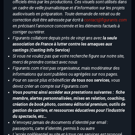
officiels émis par les productions. Ces visuels sont utilisés dans
un cadre de veille journalistique et d’information sur les projets
audiovisuels en préparation. Toute demande de retrait ou de
correction doit être adressée par écrit à
contact@figurants.com
en précisant l’annonce concernée et les éléments factuels à
corriger ou retirer.
Figurants collabore depuis près de vingt ans avec
la seule
association de France à lutter contre les arnaques aux
castings (Casting Info Service)
Si vous ne voulez pas que votre recherche figure sur notre site,
merci de prendre contact avec nous
Figurants.com n’est pas organisateur, mais modérateur des
informations qui sont publiées ou agrégées sur nos pages.
Pour en savoir plus et bénéficier
de tous nos services
, vous
devez créer un compte sur Figurants.com
Vous pourrez ainsi accéder aux prestations suivantes : fiche
membre, alertes personnalisées, mises en relation, coaching,
création de book photo, contenu éditorial premium, outils de
gestion de carrière, et ressources éducatives pour l’industrie
du spectacle, etc…
N’envoyez jamais de documents d’identité par email :
passeports, carte d’identité, permis b ou autre
L’accès préférentiel au site et à tous ces services est proposé