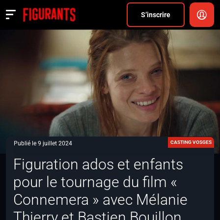
Divers
S’inscrire
Actualités
ANNONCER
FAQ
S’inscrire
CONNEXION
CASTING VOSGES
Publié le 9 juillet 2024
Figuration ados et enfants
pour le tournage du film «
Connemera » avec Mélanie
Thierry et Bastien Bouillon