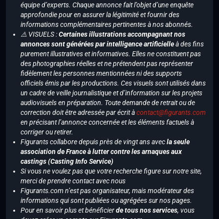
équipe d’experts. Chaque annonce fait l’objet d’une enquête
approfondie pour en assurer la légitimité et fournir des
informations complémentaires pertinentes à nos abonnés.
⚠️ VISUELS :
Certaines illustrations accompagnant nos
annonces sont générées par intelligence artificielle
à des fins
purement illustratives et informatives. Elles ne constituent pas
des photographies réelles et ne prétendent pas représenter
fidèlement les personnes mentionnées ni des supports
officiels émis par les productions. Ces visuels sont utilisés dans
un cadre de veille journalistique et d’information sur les projets
audiovisuels en préparation. Toute demande de retrait ou de
correction doit être adressée par écrit à
contact@figurants.com
en précisant l’annonce concernée et les éléments factuels à
corriger ou retirer.
Figurants collabore depuis près de vingt ans avec
la seule
association de France à lutter contre les arnaques aux
castings (Casting Info Service)
Si vous ne voulez pas que votre recherche figure sur notre site,
merci de prendre contact avec nous
Figurants.com n’est pas organisateur, mais modérateur des
informations qui sont publiées ou agrégées sur nos pages.
Pour en savoir plus et bénéficier
de tous nos services
, vous