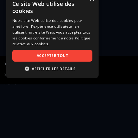
Ce site Web utilise des
cookies
Notre site Web utilise des cookies pour
améliorer l'expérience utilisateur. En
utilisant notre site Web, vous acceptez tous
les cookies conformément à notre Politique
relative aux cookies.
ACCEPTER TOUT
S’inscrire à Figurants.com
AFFICHER LES DÉTAILS
Questions fréquentes
STRICTEMENT NÉCESSAIRES
Poster une annonce
PERFORMANCE
Actualités
CIBLAGE
Voir le hall of fame
FONCTIONNALITÉ
Contact
NON CLASSIFIÉS
Gestion d’abonnement