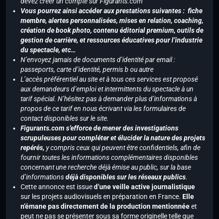
devez créer un compte sur Figurants.com
Vous pourrez ainsi accéder aux prestations suivantes : fiche
membre, alertes personnalisées, mises en relation, coaching,
création de book photo, contenu éditorial premium, outils de
gestion de carrière, et ressources éducatives pour l’industrie
du spectacle, etc…
N’envoyez jamais de documents d’identité par email :
passeports, carte d’identité, permis b ou autre
L’accès préférentiel au site et à tous ces services est proposé
aux demandeurs d’emploi et intermittents du spectacle à un
tarif spécial. N’hésitez pas à demander plus d’informations à
propos de ce tarif en nous écrivant via les formulaires de
contact disponibles sur le site.
Figurants.com s’efforce de mener des investigations
scrupuleuses pour compléter et élucider la nature des projets
repérés,
y compris ceux qui peuvent être confidentiels, afin de
fournir toutes les informations complémentaires disponibles
concernant une recherche déjà émise au public, sur la base
d’informations
déjà disponibles sur les réseaux publics
.
Cette annonce est issue
d’une veille active journalistique
sur les projets audiovisuels en préparation en France.
Elle
n’émane pas directement de la production mentionnée
et
peut ne pas se présenter sous sa forme originelle telle que