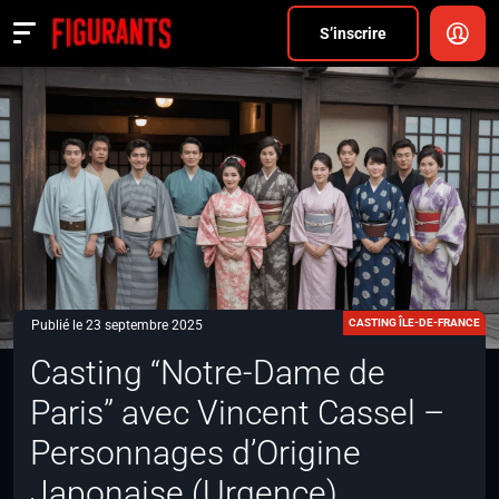
Divers
S’inscrire
Actualités
ANNONCER
FAQ
S’inscrire
CONNEXION
CASTING ÎLE-DE-FRANCE
Publié le 23 septembre 2025
Casting “Notre-Dame de
Paris” avec Vincent Cassel –
Personnages d’Origine
Japonaise (Urgence)